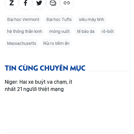
Đại học Vermont
Đại học Tufts
siêu máy tính
hệ thống thần kinh
móng vuốt
tế bào da
rô-bốt
Massachusetts
Rủi ro tiềm ẩn
TIN CÙNG CHUYÊN MỤC
Niger: Hai xe buýt va chạm, ít
nhất 21 người thiệt mạng