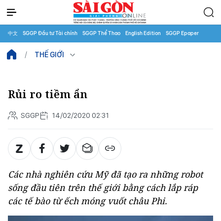
中文
SGGP Đầu tư Tài chính
SGGP Thể Thao
English Edition
SGGP Epaper
THẾ GIỚI
Rủi ro tiềm ẩn
SGGP
14/02/2020 02:31
Các nhà nghiên cứu Mỹ đã tạo ra những robot
sống đầu tiên trên thế giới bằng cách lắp ráp
các tế bào từ ếch móng vuốt châu Phi.