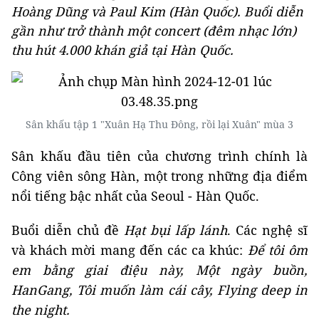
Hoàng Dũng và Paul Kim (Hàn Quốc). Buổi diễn
gần như trở thành một concert (đêm nhạc lớn)
thu hút 4.000 khán giả tại Hàn Quốc.
Sân khấu tập 1 "Xuân Hạ Thu Đông, rồi lại Xuân" mùa 3
Sân khấu đầu tiên của chương trình chính là
Công viên sông Hàn, một trong những địa điểm
nổi tiếng bậc nhất của Seoul - Hàn Quốc.
Buổi diễn chủ đề
Hạt bụi lấp lánh
. Các nghệ sĩ
và khách mời mang đến các ca khúc:
Để
t
ôi
ô
m
e
m
b
ằng
g
iai
đ
iệu
n
ày, Một
n
gày
b
uồn,
HanGang, Tôi
m
uốn
l
àm
c
ái
c
ây
,
Flying
d
eep
i
n
the
n
ight.