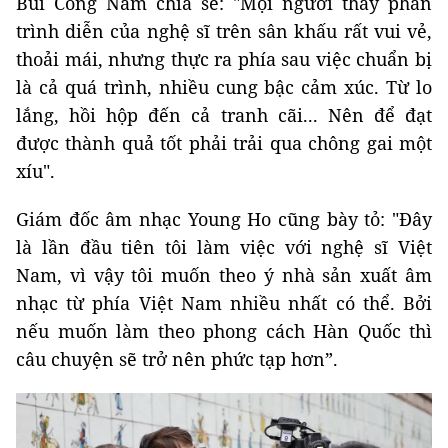
Bùi Công Nam chia sẻ: "Mọi người thấy phần
trình diễn của nghệ sĩ trên sân khấu rất vui vẻ,
thoải mái, nhưng thực ra phía sau việc chuẩn bị
là cả quá trình, nhiều cung bậc cảm xúc. Từ lo
lắng, hồi hộp đến cả tranh cãi... Nên để đạt
được thành quả tốt phải trải qua chông gai một
xíu".
Giám đốc âm nhạc Young Ho cũng bày tỏ: "Đây
là lần đầu tiên tôi làm việc với nghệ sĩ Việt
Nam, vì vậy tôi muốn theo ý nhà sản xuất âm
nhạc từ phía Việt Nam nhiều nhất có thể. Bởi
nếu muốn làm theo phong cách Hàn Quốc thì
câu chuyện sẽ trở nên phức tạp hơn”.