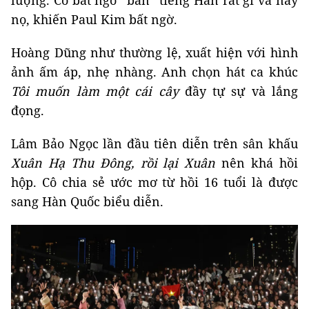
lượng. Cô bất ngờ “bắn” tiếng Hàn rất gì và này
nọ, khiến Paul Kim bất ngờ.
Hoàng Dũng như thường lệ, xuất hiện với hình
ảnh ấm áp, nhẹ nhàng. Anh chọn hát ca khúc
Tôi muốn làm một cái cây
đầy tự sự và lắng
đọng.
Lâm Bảo Ngọc lần đầu tiên diễn trên sân khấu
Xuân Hạ Thu Đông, rồi lại Xuân
nên khá hồi
hộp. Cô chia sẻ ước mơ từ hồi 16 tuổi là được
sang Hàn Quốc biểu diễn.