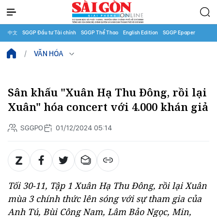
中文
SGGP Đầu tư Tài chính
SGGP Thể Thao
English Edition
SGGP Epaper
VĂN HÓA
Sân khấu "Xuân Hạ Thu Đông, rồi lại
Xuân" hóa concert với 4.000 khán giả
SGGPO
01/12/2024 05:14
Tối 30-11, Tập 1
Xuân Hạ Thu Đông, rồi lại Xuân
mùa 3 chính thức lên sóng với sự tham gia của
Anh Tú, Bùi Công Nam, Lâm Bảo Ngọc, Min,