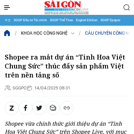
中文
SGGP Đầu tư Tài chính
SGGP Thể Thao
English Edition
SGGP Epaper
KHOA HỌC CÔNG NGHỆ
CÂU CHUYỆN CÔNG NG
Shopee ra mắt dự án “Tinh Hoa Việt
Chung Sức” thúc đẩy sản phẩm Việt
trên nền tảng số
SGGPO
14/04/2025 08:31
Shopee vừa chính thức giới thiệu dự án “Tinh
Hoa Việt Chung Sức” trên Shopee Live, với mục