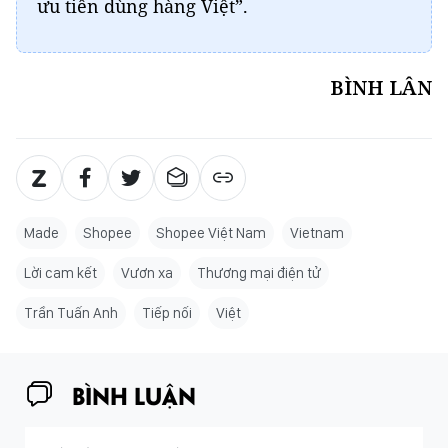
ưu tiên dùng hàng Việt”.
BÌNH LÂN
Made
Shopee
Shopee Việt Nam
Vietnam
Lời cam kết
Vươn xa
Thương mại điện tử
Trần Tuấn Anh
Tiếp nối
Việt
BÌNH LUẬN