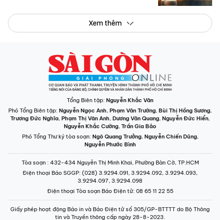
Xem thêm
Tổng Biên tập:
Nguyễn Khắc Văn
Phó Tổng Biên tập:
Nguyễn Ngọc Anh
,
Phạm Văn Trường
,
Bùi Thị Hồng Sương
,
Trương Đức Nghĩa
,
Phạm Thị Vân Anh
,
Dương Văn Quang
,
Nguyễn Đức Hiển
,
Nguyễn Khắc Cường
,
Trần Gia Bảo
Phó Tổng Thư ký tòa soạn:
Ngô Quang Trưởng
,
Nguyễn Chiến Dũng
,
Nguyễn Phước Bình
Tòa soạn
: 432-434 Nguyễn Thị Minh Khai, Phường Bàn Cờ, TP.HCM
Điện thoại Báo SGGP
: (028) 3.9294.091, 3.9294.092, 3.9294.093,
3.9294.097, 3.9294.098
Điện thoại Tòa soạn Báo Điện tử
: 08 65 11 22 55
Giấy phép hoạt động Báo in và Báo Điện tử số 305/GP-BTTTT do Bộ Thông
tin và Truyền thông cấp ngày 28-8-2023.