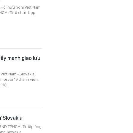
 Hội hữu nghị Việt Nam
PHCM đã tổ chức họp
đẩy mạnh giao lưu
 Việt Nam - Slovakia
ới với 19 thành viên.
 Hội.
ư Slovakia
 UBND TPHCM đã tiếp ông
ng Slovakia.