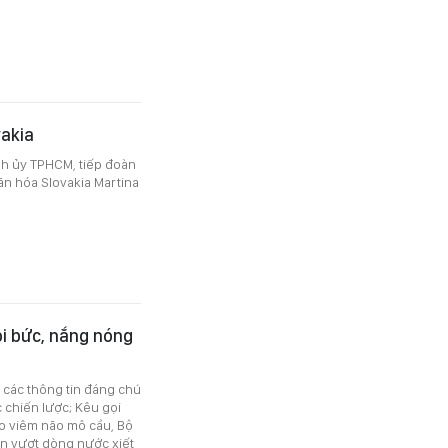
vakia
nh ủy TPHCM, tiếp đoàn
ăn hóa Slovakia Martina
oi bức, nắng nóng
ó các thông tin đáng chú
c chiến lược; Kêu gọi
 do viêm não mô cầu, Bộ
n vượt dòng nước xiết