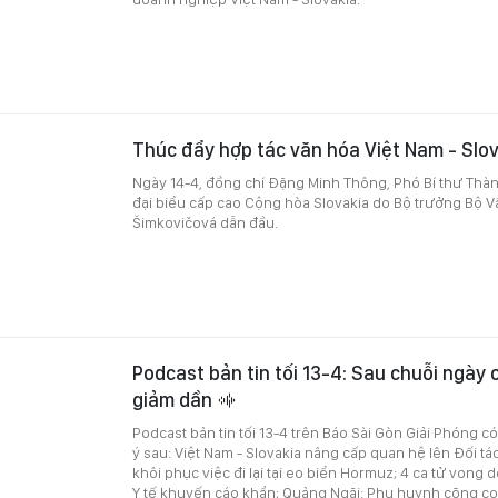
Thúc đẩy hợp tác văn hóa Việt Nam - Slo
Ngày 14-4, đồng chí Đặng Minh Thông, Phó Bí thư Thà
đại biểu cấp cao Cộng hòa Slovakia do Bộ trưởng Bộ V
Šimkovičová dẫn đầu.
Podcast bản tin tối 13-4: Sau chuỗi ngày 
giảm dần
Podcast bản tin tối 13-4 trên Báo Sài Gòn Giải Phóng c
ý sau: Việt Nam - Slovakia nâng cấp quan hệ lên Đối tá
khôi phục việc đi lại tại eo biển Hormuz; 4 ca tử vong
Y tế khuyến cáo khẩn; Quảng Ngãi: Phụ huynh cõng co