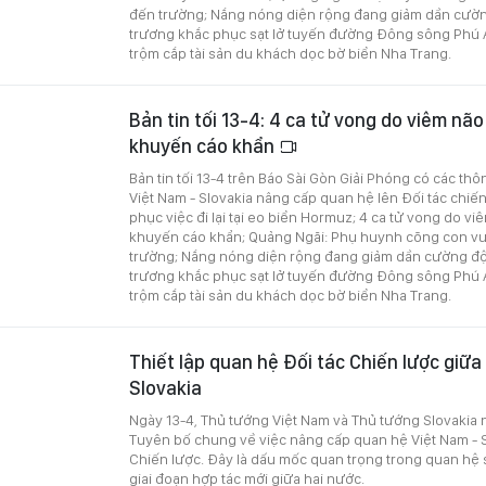
đến trường; Nắng nóng diện rộng đang giảm dần cườ
trương khắc phục sạt lở tuyến đường Đông sông Phú 
trộm cắp tài sản du khách dọc bờ biển Nha Trang.
Bản tin tối 13-4: 4 ca tử vong do viêm não
khuyến cáo khẩn
Bản tin tối 13-4 trên Báo Sài Gòn Giải Phóng có các thô
Việt Nam - Slovakia nâng cấp quan hệ lên Đối tác chiến
phục việc đi lại tại eo biển Hormuz; 4 ca tử vong do vi
khuyến cáo khẩn; Quảng Ngãi: Phụ huynh cõng con vư
trường; Nắng nóng diện rộng đang giảm dần cường đ
trương khắc phục sạt lở tuyến đường Đông sông Phú 
trộm cắp tài sản du khách dọc bờ biển Nha Trang.
Thiết lập quan hệ Đối tác Chiến lược giữa
Slovakia
Ngày 13-4, Thủ tướng Việt Nam và Thủ tướng Slovakia n
Tuyên bố chung về việc nâng cấp quan hệ Việt Nam - S
Chiến lược. Đây là dấu mốc quan trọng trong quan hệ
giai đoạn hợp tác mới giữa hai nước.