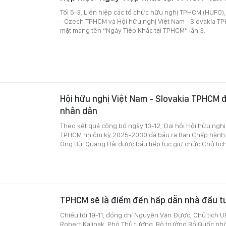
Tối 5-3, Liên hiệp các tổ chức hữu nghị TPHCM (HUFO),
- Czech TPHCM và Hội hữu nghị Việt Nam - Slovakia T
mặt mang tên “Ngày Tiệp Khắc tại TPHCM” lần 3.
Hội hữu nghị Việt Nam - Slovakia TPHCM 
nhân dân
Theo kết quả công bố ngày 13-12, Đại hội Hội hữu nghị
TPHCM nhiệm kỳ 2025-2030 đã bầu ra Ban Chấp hành m
Ông Bùi Quang Hải được bầu tiếp tục giữ chức Chủ tịch
TPHCM sẽ là điểm đến hấp dẫn nhà đầu t
Chiều tối 19-11, đồng chí Nguyễn Văn Được, Chủ tịch
Robert Kalinak, Phó Thủ tướng, Bộ trưởng Bộ Quốc phò