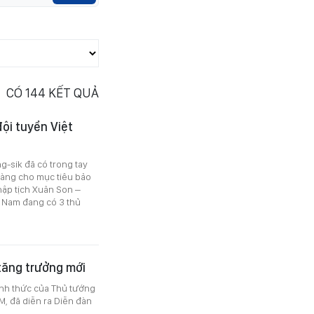
CÓ
144
KẾT QUẢ
ội tuyển Việt
g-sik đã có trong tay
sàng cho mục tiêu bảo
hập tịch Xuân Son –
t Nam đang có 3 thủ
tăng trưởng mới
nh thức của Thủ tướng
M, đã diễn ra Diễn đàn