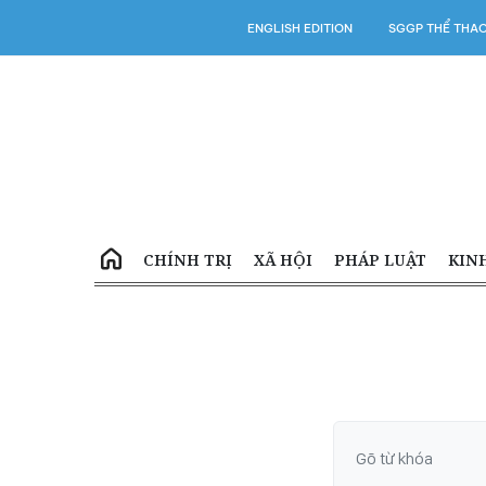
ENGLISH EDITION
SGGP THỂ THA
CHÍNH TRỊ
XÃ HỘI
PHÁP LUẬT
KIN