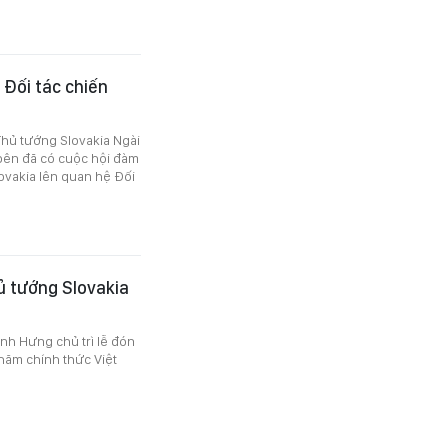
 Đối tác chiến
Thủ tướng Slovakia Ngài
 bên đã có cuộc hội đàm
lovakia lên quan hệ Đối
ủ tướng Slovakia
inh Hưng chủ trì lễ đón
hăm chính thức Việt