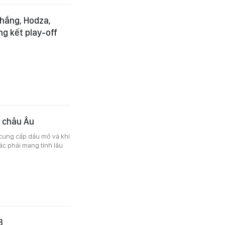
thắng, Hodza,
ung kết play-off
o châu Âu
cung cấp dầu mỏ và khí
ác phải mang tính lâu
3