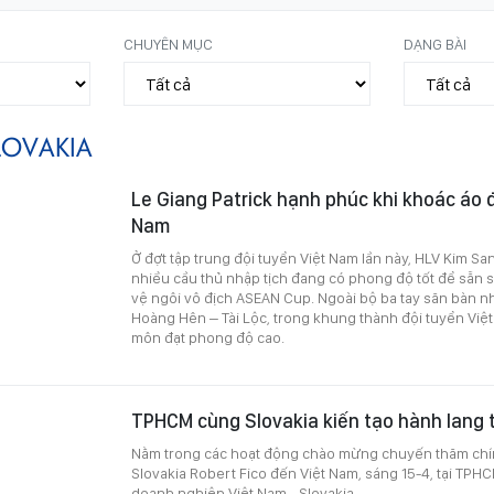
CHUYÊN MỤC
DẠNG BÀI
LOVAKIA
Le Giang Patrick hạnh phúc khi khoác áo đ
Nam
Ở đợt tập trung đội tuyển Việt Nam lần này, HLV Kim San
nhiều cầu thủ nhập tịch đang có phong độ tốt để sẵn 
vệ ngôi vô địch ASEAN Cup. Ngoài bộ ba tay săn bàn n
Hoàng Hên – Tài Lộc, trong khung thành đội tuyển Việ
môn đạt phong độ cao.
TPHCM cùng Slovakia kiến tạo hành lang 
Nằm trong các hoạt động chào mừng chuyến thăm chí
Slovakia Robert Fico đến Việt Nam, sáng 15-4, tại TPHC
doanh nghiệp Việt Nam - Slovakia.