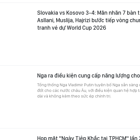
Slovakia vs Kosovo 3-4: Mãn nhãn 7 bàn 
Asllani, Muslija, Hajrizi bước tiếp vòng ch
tranh vé dự World Cup 2026
Nga ra điều kiện cung cấp năng lượng ch
Tổng thống Nga Vladimir Putin tuyên bố Nga sẵn sàng 
đốt cho các nước châu Âu, với điều kiện quan hệ hợp t
dài và không kèm theo sức ép chính trị.
Họp mặt "Ngày Tiệp Khắc tại TPHCM" lần 