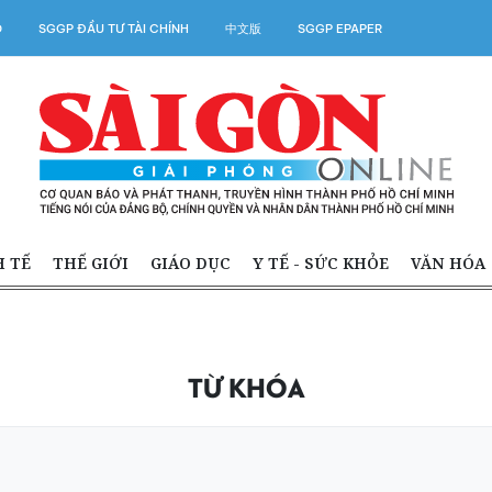
O
SGGP ĐẦU TƯ TÀI CHÍNH
中文版
SGGP EPAPER
H TẾ
THẾ GIỚI
GIÁO DỤC
Y TẾ - SỨC KHỎE
VĂN HÓA
TỪ KHÓA