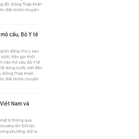
ng độ; Đồng Tháp khẩn
An; Bắt nhóm chuyên
 mô cầu, Bộ Y tế
ng tin đáng chú ý sau:
 lược; Kêu gọi khôi
êm não mô cầu, Bộ Y tế
ợt dòng nước xiết đến
ộ; Đồng Tháp khẩn
An; Bắt nhóm chuyên
 Việt Nam và
hất trí thông qua
lovakia lên Đối tác
 song phương, mở ra