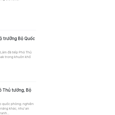
Bộ trưởng Bộ Quốc
ô Lâm đã tiếp Phó Thủ
nak trong khuôn khổ
ó Thủ tướng, Bộ
ệp quốc phòng; nghiên
m năng khác, như an
anh...