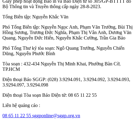
Giấy phép hoạt động Báo in và Báo Điện tử số 305/GP-BTTTT do
Bộ Thông tin và Truyền thông cấp ngày 28-8-2023.
Tổng Biên tập:
Nguyễn Khắc Văn
Phó Tổng Biên tập:
Nguyễn Ngọc Anh
,
Phạm Văn Trường
,
Bùi Thị
Hồng Sương
,
Trương Đức Nghĩa
,
Phạm Thị Vân Anh
,
Dương Văn
Quang
,
Nguyễn Đức Hiển
,
Nguyễn Khắc Cường
,
Trần Gia Bảo
Phó Tổng Thư ký tòa soạn:
Ngô Quang Trưởng
,
Nguyễn Chiến
Dũng
,
Nguyễn Phước Bình
Tòa soạn : 432-434 Nguyễn Thị Minh Khai, Phường Bàn Cờ,
TP.HCM
Điện thoại Báo SGGP: (028) 3.9294.091, 3.9294.092, 3.9294.093,
3.9294.097, 3.9294.098
Điện thoại Tòa soạn Báo Điện tử: 08 65 11 22 55
Liên hệ quảng cáo :
08 65 11 22 55
sggponline@sggp.org.vn