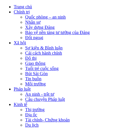
Trang chủ
Chính trị
Quốc phòng – an ninh
Nhân sự
Xây dựng Đảng
Bảo vệ nền tảng tư tưởng của Đảng
Đối ngoại
Xã hội
Sự kiện & Bình luận
Cải cách hành chính
Đô thị
Giao thông
Tuổi trẻ cuộc sống
Bút Sài Gòn
Tin buồn
Môi trường
Pháp luật
An ninh - trật tự
Câu chuyện Pháp luật
Kinh tế
Thị trường
Địa ốc
Tài chính- Chứng khoán
Du lịch