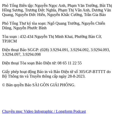
Phó Tổng Biên tập:
Nguyễn Ngọc Anh
,
Phạm Văn Trường
,
Bùi Thị
Hồng Sương
,
Trương Đức Nghĩa
,
Phạm Thị Vân Anh
,
Dương Văn
Quang
,
Nguyễn Đức Hiển
,
Nguyễn Khắc Cường
,
Trần Gia Bảo
Phó Tổng Thư ký tòa soạn:
Ngô Quang Trưởng
,
Nguyễn Chiến
Dũng
,
Nguyễn Phước Bình
Tòa soạn
: 432-434 Nguyễn Thị Minh Khai, Phường Bàn Cờ,
TP.HCM
Điện thoại Báo SGGP
: (028) 3.9294.091, 3.9294.092, 3.9294.093,
3.9294.097, 3.9294.098
Điện thoại Tòa soạn Báo Điện tử
: 08 65 11 22 55
Giấy phép hoạt động Báo in và Báo Điện tử số 305/GP-BTTTT do
Bộ Thông tin và Truyền thông cấp ngày 28-8-2023.
© Bản quyền Báo SÀI GÒN GIẢI PHÓNG.
Chuyên mục
Video
Infographic / Longform
Podcast