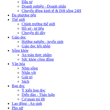
Đầu tư
Doanh nghiệp - Doanh nhân
Chuyển động kinh tế & Đời sống 24H
Đa phương tiện
Thế giới
Chính trường thế giới
Hồ sơ - tư liệu
Chuyện đó đây
Giáo dục
Hướng nghiệp - tuyển sinh
Giáo dục hội nhập
Sống khỏe
An toàn thực phẩm
Sức khỏe cộng đồng
Văn hóa
Nhịp sống
Nhân vật
Giải trí
Sách
Bạn đọc
Ý kiến bạn đọc
Diễn đàn - Thảo luận
Cơ quan trả lời
Lao động - An sinh
Phụ nữ