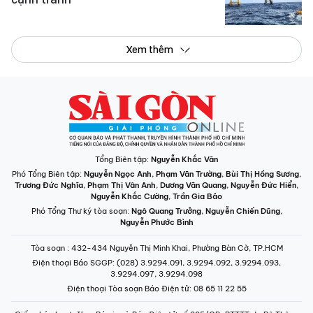
Xem thêm
Tổng Biên tập:
Nguyễn Khắc Văn
Phó Tổng Biên tập:
Nguyễn Ngọc Anh
,
Phạm Văn Trường
,
Bùi Thị Hồng Sương
,
Trương Đức Nghĩa
,
Phạm Thị Vân Anh
,
Dương Văn Quang
,
Nguyễn Đức Hiển
,
Nguyễn Khắc Cường
,
Trần Gia Bảo
Phó Tổng Thư ký tòa soạn:
Ngô Quang Trưởng
,
Nguyễn Chiến Dũng
,
Nguyễn Phước Bình
Tòa soạn
: 432-434 Nguyễn Thị Minh Khai, Phường Bàn Cờ, TP.HCM
Điện thoại Báo SGGP
: (028) 3.9294.091, 3.9294.092, 3.9294.093,
3.9294.097, 3.9294.098
Điện thoại Tòa soạn Báo Điện tử
: 08 65 11 22 55