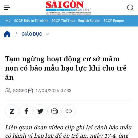
中文
SGGP Đầu tư Tài chính
SGGP Thể Thao
English Edition
SGGP Epaper
GIÁO DỤC
Tạm ngừng hoạt động cơ sở mầm
non có bảo mẫu bạo lực khi cho trẻ
ăn
SGGPO
17/04/2025 07:33
Liên quan đoạn video clip ghi lại cảnh bảo mẫu
có hành vi bạo lực để ép trẻ ăn, ngày 17-4, ông