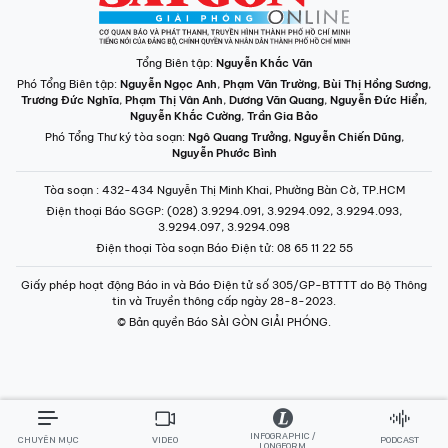
Tổng Biên tập:
Nguyễn Khắc Văn
Phó Tổng Biên tập:
Nguyễn Ngọc Anh
,
Phạm Văn Trường
,
Bùi Thị Hồng Sương
,
Trương Đức Nghĩa
,
Phạm Thị Vân Anh
,
Dương Văn Quang
,
Nguyễn Đức Hiển
,
Nguyễn Khắc Cường
,
Trần Gia Bảo
Phó Tổng Thư ký tòa soạn:
Ngô Quang Trưởng
,
Nguyễn Chiến Dũng
,
Nguyễn Phước Bình
Tòa soạn
: 432-434 Nguyễn Thị Minh Khai, Phường Bàn Cờ, TP.HCM
Điện thoại Báo SGGP
: (028) 3.9294.091, 3.9294.092, 3.9294.093,
3.9294.097, 3.9294.098
Điện thoại Tòa soạn Báo Điện tử
: 08 65 11 22 55
Giấy phép hoạt động Báo in và Báo Điện tử số 305/GP-BTTTT do Bộ Thông
tin và Truyền thông cấp ngày 28-8-2023.
© Bản quyền Báo SÀI GÒN GIẢI PHÓNG.
INFOGRAPHIC /
CHUYÊN MỤC
VIDEO
PODCAST
LONGFORM