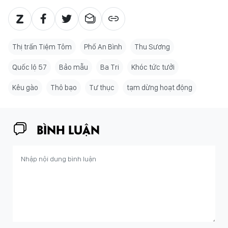
Thị trấn Tiệm Tôm
Phố An Bình
Thu Sương
Quốc lộ 57
Bảo mẫu
Ba Tri
Khóc tức tưởi
Kêu gào
Thô bạo
Tư thục
tạm dừng hoạt động
BÌNH LUẬN