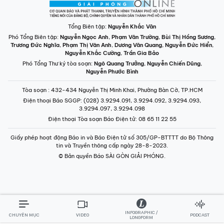
INFOGRAPHIC /
CHUYÊN MỤC
VIDEO
PODCAST
LONGFORM