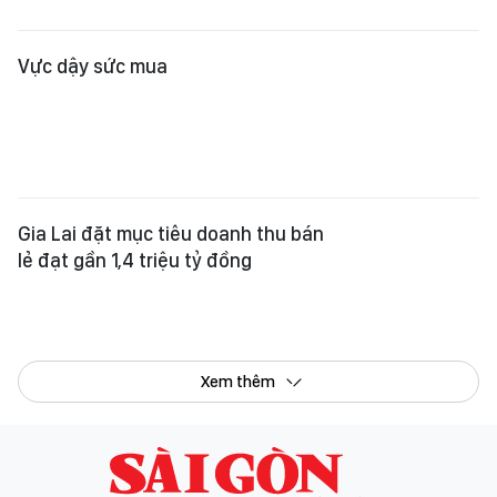
Tổng Biên tập:
Nguyễn Khắc Văn
Phó Tổng Biên tập:
Nguyễn Ngọc Anh
,
Phạm Văn Trường
,
Bùi Thị Hồng Sương
,
Trương Đức Nghĩa
,
Phạm Thị Vân Anh
,
Dương Văn Quang
,
Nguyễn Đức Hiển
,
Nguyễn Khắc Cường
,
Trần Gia Bảo
Phó Tổng Thư ký tòa soạn:
Ngô Quang Trưởng
,
Nguyễn Chiến Dũng
,
Nguyễn Phước Bình
Tòa soạn
: 432-434 Nguyễn Thị Minh Khai, Phường Bàn Cờ, TP.HCM
Điện thoại Báo SGGP
: (028) 3.9294.091, 3.9294.092, 3.9294.093,
3.9294.097, 3.9294.098
Điện thoại Tòa soạn Báo Điện tử
: 08 65 11 22 55
Giấy phép hoạt động Báo in và Báo Điện tử số 305/GP-BTTTT do Bộ Thông
tin và Truyền thông cấp ngày 28-8-2023.
© Bản quyền Báo SÀI GÒN GIẢI PHÓNG.