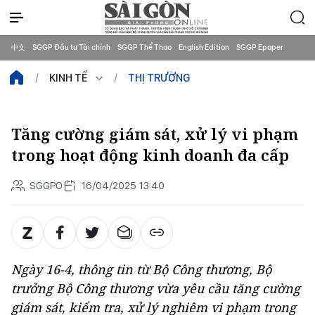
中文
SGGP Đầu tư Tài chính
SGGP Thể Thao
English Edition
SGGP Epaper
KINH TẾ
THỊ TRƯỜNG
Tăng cường giám sát, xử lý vi phạm
trong hoạt động kinh doanh đa cấp
SGGPO
16/04/2025 13:40
Ngày 16-4, thông tin từ Bộ Công thương, Bộ
trưởng Bộ Công thương vừa yêu cầu tăng cường
giám sát, kiểm tra, xử lý nghiêm vi phạm trong