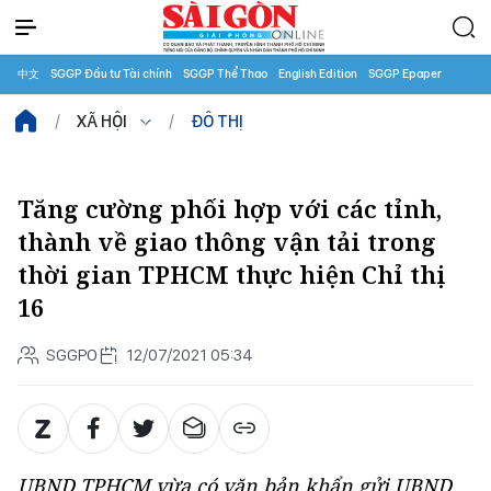
中文
SGGP Đầu tư Tài chính
SGGP Thể Thao
English Edition
SGGP Epaper
XÃ HỘI
ĐÔ THỊ
Tăng cường phối hợp với các tỉnh,
thành về giao thông vận tải trong
thời gian TPHCM thực hiện Chỉ thị
16
SGGPO
12/07/2021 05:34
UBND TPHCM vừa có văn bản khẩn gửi UBND