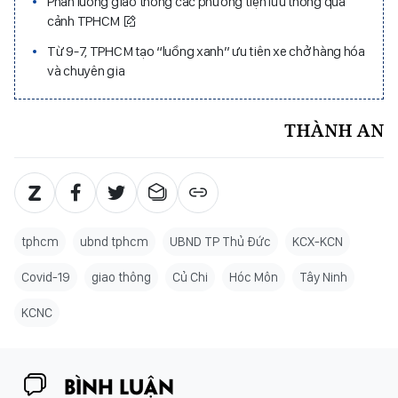
Phân luồng giao thông các phương tiện lưu thông quá
cảnh TPHCM
Từ 9-7, TPHCM tạo “luồng xanh” ưu tiên xe chở hàng hóa
và chuyên gia
THÀNH AN
tphcm
ubnd tphcm
UBND TP Thủ Đức
KCX-KCN
Covid-19
giao thông
Củ Chi
Hóc Môn
Tây Ninh
KCNC
BÌNH LUẬN