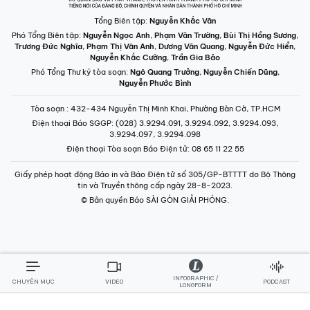
Tổng Biên tập:
Nguyễn Khắc Văn
Phó Tổng Biên tập:
Nguyễn Ngọc Anh
,
Phạm Văn Trường
,
Bùi Thị Hồng Sương
,
Trương Đức Nghĩa
,
Phạm Thị Vân Anh
,
Dương Văn Quang
,
Nguyễn Đức Hiển
,
Nguyễn Khắc Cường
,
Trần Gia Bảo
Phó Tổng Thư ký tòa soạn:
Ngô Quang Trưởng
,
Nguyễn Chiến Dũng
,
Nguyễn Phước Bình
Tòa soạn
: 432-434 Nguyễn Thị Minh Khai, Phường Bàn Cờ, TP.HCM
Điện thoại Báo SGGP
: (028) 3.9294.091, 3.9294.092, 3.9294.093,
3.9294.097, 3.9294.098
Điện thoại Tòa soạn Báo Điện tử
: 08 65 11 22 55
Giấy phép hoạt động Báo in và Báo Điện tử số 305/GP-BTTTT do Bộ Thông
tin và Truyền thông cấp ngày 28-8-2023.
© Bản quyền Báo SÀI GÒN GIẢI PHÓNG.
INFOGRAPHIC /
CHUYÊN MỤC
VIDEO
PODCAST
LONGFORM