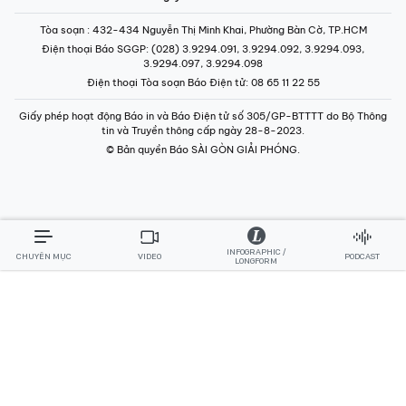
Tòa soạn
: 432-434 Nguyễn Thị Minh Khai, Phường Bàn Cờ, TP.HCM
Điện thoại Báo SGGP
: (028) 3.9294.091, 3.9294.092, 3.9294.093,
3.9294.097, 3.9294.098
Điện thoại Tòa soạn Báo Điện tử
: 08 65 11 22 55
Giấy phép hoạt động Báo in và Báo Điện tử số 305/GP-BTTTT do Bộ Thông
tin và Truyền thông cấp ngày 28-8-2023.
© Bản quyền Báo SÀI GÒN GIẢI PHÓNG.
INFOGRAPHIC /
CHUYÊN MỤC
VIDEO
PODCAST
LONGFORM