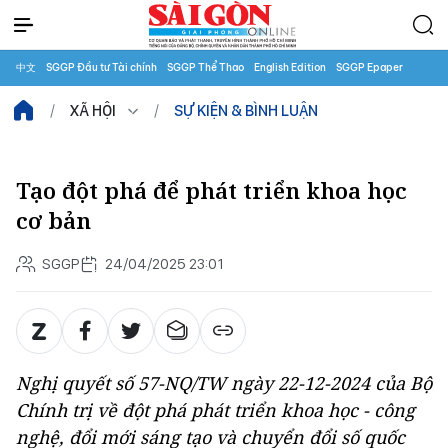
中文
SGGP Đầu tư Tài chính
SGGP Thể Thao
English Edition
SGGP Epaper
XÃ HỘI
SỰ KIỆN & BÌNH LUẬN
Tạo đột phá để phát triển khoa học
cơ bản
SGGP
24/04/2025 23:01
Nghị quyết số 57-NQ/TW ngày 22-12-2024 của Bộ
Chính trị về đột phá phát triển khoa học - công
nghệ, đổi mới sáng tạo và chuyển đổi số quốc