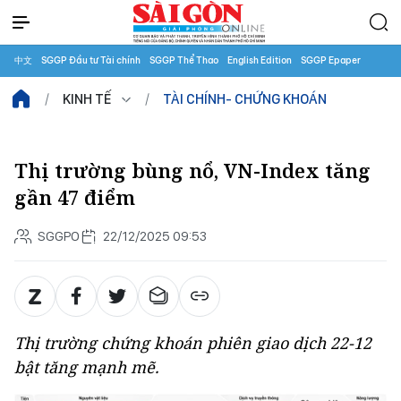
中文
SGGP Đầu tư Tài chính
SGGP Thể Thao
English Edition
SGGP Epaper
KINH TẾ
TÀI CHÍNH- CHỨNG KHOÁN
Thị trường bùng nổ, VN-Index tăng
gần 47 điểm
SGGPO
22/12/2025 09:53
Thị trường chứng khoán phiên giao dịch 22-12
bật tăng mạnh mẽ.