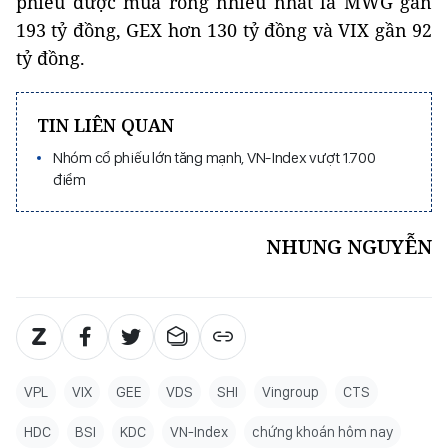
phiếu được mua ròng nhiều nhất là MWG gần
193 tỷ đồng, GEX hơn 130 tỷ đồng và VIX gần 92
tỷ đồng.
TIN LIÊN QUAN
Nhóm cổ phiếu lớn tăng mạnh, VN-Index vượt 1.700
điểm
NHUNG NGUYỄN
VPL
VIX
GEE
VDS
SHI
Vingroup
CTS
HDC
BSI
KDC
VN-Index
chứng khoán hôm nay