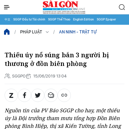
中文
SGGP Đầu tư Tài chính
SGGP Thể Thao
English Edition
SGGP Epaper
PHÁP LUẬT
AN NINH - TRẬT TỰ
Thiếu úy nổ súng bắn 3 người bị
thương ở đồn biên phòng
SGGPO
15/06/2019 13:04
Nguồn tin của PV Báo SGGP cho hay, một thiếu
úy là Đội trưởng tham mưu tổng hợp Đồn Biên
phòng Bình Hiệp, thị xã Kiến Tường, tỉnh Long