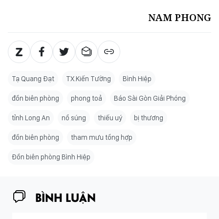
NAM PHONG
Tạ Quang Đạt
TX.Kiến Tường
Bình Hiệp
đồn biên phòng
phong toả
Báo Sài Gòn Giải Phóng
tỉnh Long An
nổ súng
thiếu uý
bị thương
đồn biên phòng
tham mưu tổng hợp
Đồn biên phòng Bình Hiệp
BÌNH LUẬN