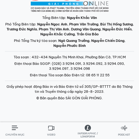
Tổng Biên tập:
Nguyễn Khắc Văn
Phó Tổng Biên tập:
Nguyễn Ngọc Anh
,
Phạm Văn Trường
,
Bùi Thị Hồng Sương
,
Trương Đức Nghĩa
,
Phạm Thị Vân Anh
,
Dương Văn Quang
,
Nguyễn Đức Hiển
,
Nguyễn Khắc Cường
,
Trần Gia Bảo
Phó Tổng Thư ký tòa soạn:
Ngô Quang Trưởng
,
Nguyễn Chiến Dũng
,
Nguyễn Phước Bình
Tòa soạn
: 432-434 Nguyễn Thị Minh Khai, Phường Bàn Cờ, TP.HCM
Điện thoại Báo SGGP
: (028) 3.9294.091, 3.9294.092, 3.9294.093,
3.9294.097, 3.9294.098
Điện thoại Tòa soạn Báo Điện tử
: 08 65 11 22 55
Giấy phép hoạt động Báo in và Báo Điện tử số 305/GP-BTTTT do Bộ Thông
tin và Truyền thông cấp ngày 28-8-2023.
© Bản quyền Báo SÀI GÒN GIẢI PHÓNG.
INFOGRAPHIC /
CHUYÊN MỤC
VIDEO
PODCAST
LONGFORM