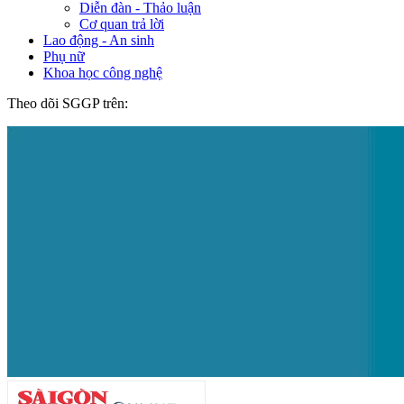
Diễn đàn - Thảo luận
Cơ quan trả lời
Lao động - An sinh
Phụ nữ
Khoa học công nghệ
Theo dõi SGGP trên: