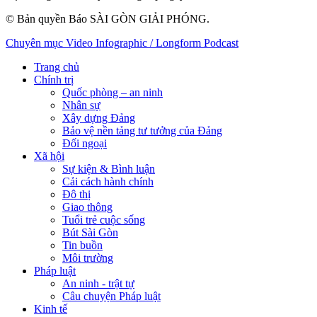
© Bản quyền Báo SÀI GÒN GIẢI PHÓNG.
Chuyên mục
Video
Infographic / Longform
Podcast
Trang chủ
Chính trị
Quốc phòng – an ninh
Nhân sự
Xây dựng Đảng
Bảo vệ nền tảng tư tưởng của Đảng
Đối ngoại
Xã hội
Sự kiện & Bình luận
Cải cách hành chính
Đô thị
Giao thông
Tuổi trẻ cuộc sống
Bút Sài Gòn
Tin buồn
Môi trường
Pháp luật
An ninh - trật tự
Câu chuyện Pháp luật
Kinh tế