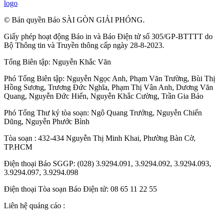
logo
© Bản quyền Báo SÀI GÒN GIẢI PHÓNG.
Giấy phép hoạt động Báo in và Báo Điện tử số 305/GP-BTTTT do
Bộ Thông tin và Truyền thông cấp ngày 28-8-2023.
Tổng Biên tập:
Nguyễn Khắc Văn
Phó Tổng Biên tập:
Nguyễn Ngọc Anh
,
Phạm Văn Trường
,
Bùi Thị
Hồng Sương
,
Trương Đức Nghĩa
,
Phạm Thị Vân Anh
,
Dương Văn
Quang
,
Nguyễn Đức Hiển
,
Nguyễn Khắc Cường
,
Trần Gia Bảo
Phó Tổng Thư ký tòa soạn:
Ngô Quang Trưởng
,
Nguyễn Chiến
Dũng
,
Nguyễn Phước Bình
Tòa soạn : 432-434 Nguyễn Thị Minh Khai, Phường Bàn Cờ,
TP.HCM
Điện thoại Báo SGGP: (028) 3.9294.091, 3.9294.092, 3.9294.093,
3.9294.097, 3.9294.098
Điện thoại Tòa soạn Báo Điện tử: 08 65 11 22 55
Liên hệ quảng cáo :