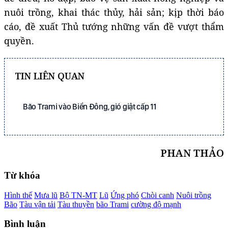
nuôi trồng, khai thác thủy, hải sản; kịp thời báo
cáo, đề xuất Thủ tướng những vấn đề vượt thẩm
quyền.
TIN LIÊN QUAN
Bão Trami vào Biển Đông, gió giật cấp 11
PHAN THẢO
Từ khóa
Hình thế
Mưa lũ
Bộ TN-MT
Lũ
Ứng phó
Chòi canh
Nuôi trồng
Bão
Tàu vận tải
Tàu thuyền
bão Trami
cường độ mạnh
Bình luận