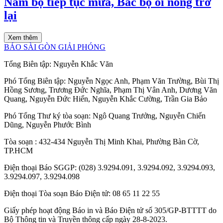
Nam bộ tiếp tục mưa, Bắc bộ oi nóng trở
lại
Xem thêm
BÁO SÀI GÒN GIẢI PHÓNG
Tổng Biên tập:
Nguyễn Khắc Văn
Phó Tổng Biên tập:
Nguyễn Ngọc Anh
,
Phạm Văn Trường
,
Bùi Thị
Hồng Sương
,
Trương Đức Nghĩa
,
Phạm Thị Vân Anh
,
Dương Văn
Quang
,
Nguyễn Đức Hiển
,
Nguyễn Khắc Cường
,
Trần Gia Bảo
Phó Tổng Thư ký tòa soạn:
Ngô Quang Trưởng
,
Nguyễn Chiến
Dũng
,
Nguyễn Phước Bình
Tòa soạn
: 432-434 Nguyễn Thị Minh Khai, Phường Bàn Cờ,
TP.HCM
Điện thoại Báo SGGP
: (028) 3.9294.091, 3.9294.092, 3.9294.093,
3.9294.097, 3.9294.098
Điện thoại Tòa soạn Báo Điện tử
: 08 65 11 22 55
Giấy phép hoạt động Báo in và Báo Điện tử số 305/GP-BTTTT do
Bộ Thông tin và Truyền thông cấp ngày 28-8-2023.