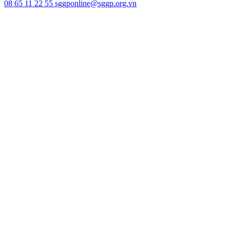
08 65 11 22 55
sggponline@sggp.org.vn