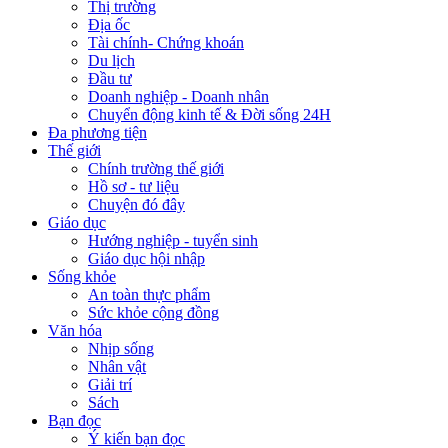
Thị trường
Địa ốc
Tài chính- Chứng khoán
Du lịch
Đầu tư
Doanh nghiệp - Doanh nhân
Chuyển động kinh tế & Đời sống 24H
Đa phương tiện
Thế giới
Chính trường thế giới
Hồ sơ - tư liệu
Chuyện đó đây
Giáo dục
Hướng nghiệp - tuyển sinh
Giáo dục hội nhập
Sống khỏe
An toàn thực phẩm
Sức khỏe cộng đồng
Văn hóa
Nhịp sống
Nhân vật
Giải trí
Sách
Bạn đọc
Ý kiến bạn đọc