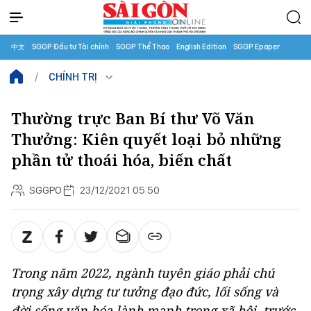
中文
SGGP Đầu tư Tài chính
SGGP Thể Thao
English Edition
SGGP Epaper
CHÍNH TRỊ
Thường trực Ban Bí thư Võ Văn
Thưởng: Kiên quyết loại bỏ những
phần tử thoái hóa, biến chất
SGGPO
23/12/2021 05:50
Trong năm 2022, ngành tuyên giáo phải chú
trọng xây dựng tư tưởng đạo đức, lối sống và
đời sống văn hóa lành mạnh trong xã hội, trước