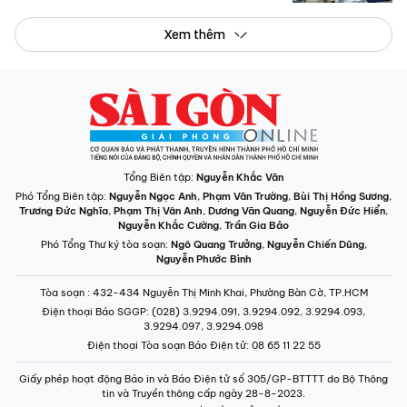
Xem thêm
Tổng Biên tập:
Nguyễn Khắc Văn
Phó Tổng Biên tập:
Nguyễn Ngọc Anh
,
Phạm Văn Trường
,
Bùi Thị Hồng Sương
,
Trương Đức Nghĩa
,
Phạm Thị Vân Anh
,
Dương Văn Quang
,
Nguyễn Đức Hiển
,
Nguyễn Khắc Cường
,
Trần Gia Bảo
Phó Tổng Thư ký tòa soạn:
Ngô Quang Trưởng
,
Nguyễn Chiến Dũng
,
Nguyễn Phước Bình
Tòa soạn
: 432-434 Nguyễn Thị Minh Khai, Phường Bàn Cờ, TP.HCM
Điện thoại Báo SGGP
: (028) 3.9294.091, 3.9294.092, 3.9294.093,
3.9294.097, 3.9294.098
Điện thoại Tòa soạn Báo Điện tử
: 08 65 11 22 55
Giấy phép hoạt động Báo in và Báo Điện tử số 305/GP-BTTTT do Bộ Thông
tin và Truyền thông cấp ngày 28-8-2023.