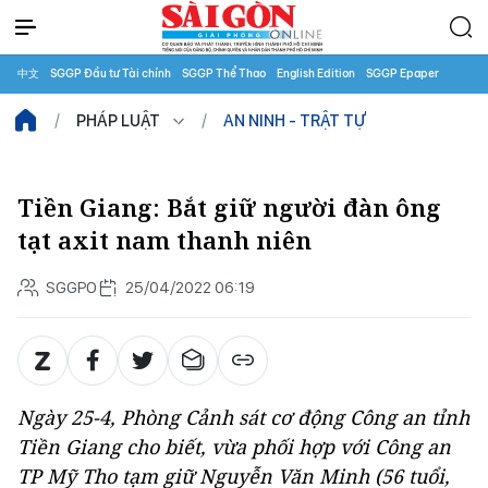
中文
SGGP Đầu tư Tài chính
SGGP Thể Thao
English Edition
SGGP Epaper
PHÁP LUẬT
AN NINH - TRẬT TỰ
Tiền Giang: Bắt giữ người đàn ông
tạt axit nam thanh niên
SGGPO
25/04/2022 06:19
Ngày 25-4, Phòng Cảnh sát cơ động Công an tỉnh
Tiền Giang cho biết, vừa phối hợp với Công an
TP Mỹ Tho tạm giữ Nguyễn Văn Minh (56 tuổi,