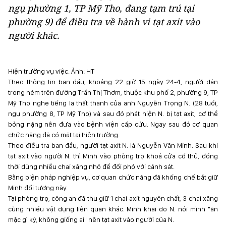
ngụ phường 1, TP Mỹ Tho, đang tạm trú tại
phường 9) để điều tra về hành vi tạt axit vào
người khác.
Hiện trường vụ việc. Ảnh: HT
Theo thông tin ban đầu, khoảng 22 giờ 15 ngày 24-4, người dân
trong hẻm trên đường Trần Thị Thơm, thuộc khu phố 2, phường 9, TP
Mỹ Tho nghe tiếng la thất thanh của anh Nguyễn Trọng N. (28 tuổi,
ngụ phường 8, TP Mỹ Tho) và sau đó phát hiện N. bị tạt axit, cơ thể
bỏng nặng nên đưa vào bệnh viện cấp cứu. Ngay sau đó cơ quan
chức năng đã có mặt tại hiện trường.
Theo điều tra ban đầu, người tạt axit N. là Nguyễn Văn Minh. Sau khi
tạt axit vào người N. thì Minh vào phòng trọ khoá cửa cố thủ, đồng
thời dùng nhiều chai xăng nhỏ để đối phó với cảnh sát.
Bằng biện pháp nghiệp vụ, cơ quan chức năng đã khống chế bắt giữ
Minh đối tượng này.
Tại phòng trọ, công an đã thu giữ 1 chai axit nguyên chất, 3 chai xăng
cùng nhiều vật dụng liên quan khác. Minh khai do N. nói mình "ăn
mặc gì kỳ, không giống ai" nên tạt axit vào người của N.