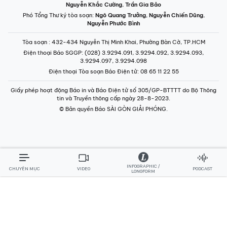
Nguyễn Khắc Cường
,
Trần Gia Bảo
Phó Tổng Thư ký tòa soạn:
Ngô Quang Trưởng
,
Nguyễn Chiến Dũng
,
Nguyễn Phước Bình
Tòa soạn
: 432-434 Nguyễn Thị Minh Khai, Phường Bàn Cờ, TP.HCM
Điện thoại Báo SGGP
: (028) 3.9294.091, 3.9294.092, 3.9294.093,
3.9294.097, 3.9294.098
Điện thoại Tòa soạn Báo Điện tử
: 08 65 11 22 55
Giấy phép hoạt động Báo in và Báo Điện tử số 305/GP-BTTTT do Bộ Thông
tin và Truyền thông cấp ngày 28-8-2023.
© Bản quyền Báo SÀI GÒN GIẢI PHÓNG.
INFOGRAPHIC /
CHUYÊN MỤC
VIDEO
PODCAST
LONGFORM