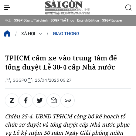
中文
SGGP Đầu tư Tài chính
SGGP Thể Thao
English Edition
SGGP Epaper
XÃ HỘI
GIAO THÔNG
TPHCM cấm xe vào trung tâm để
tổng duyệt Lễ 30-4 cấp Nhà nước
SGGPO
25/04/2025 09:27
Chiều 25-4, UBND TPHCM công bố kế hoạch tổ
chức sơ duyệt và tổng duyệt cấp Nhà nước phục
vụ Lễ kỷ niệm 50 năm Ngày Giải phóng miền