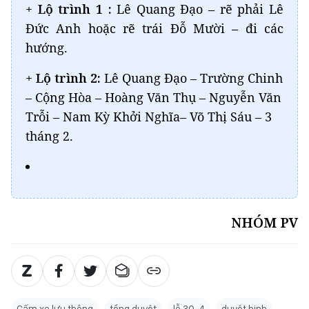
+
Lộ trình 1 :
Lê Quang Đạo – rẽ phải Lê
Đức Anh hoặc rẽ trái Đỗ Mười – đi các
hướng.
+
Lộ trình 2:
Lê Quang Đạo – Trường Chinh
– Cộng Hòa – Hoàng Văn Thụ – Nguyễn Văn
Trỗi – Nam Kỳ Khởi Nghĩa– Võ Thị Sáu – 3
tháng 2.
NHÓM PV
Cấm xe lưu thông
tổng duyệt
lễ 30-4
duyệt binh