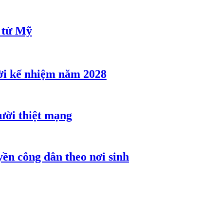
u từ Mỹ
ời kế nhiệm năm 2028
gười thiệt mạng
ền công dân theo nơi sinh