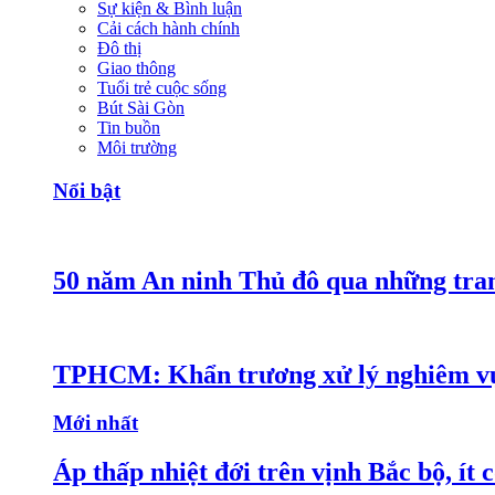
Sự kiện & Bình luận
Cải cách hành chính
Đô thị
Giao thông
Tuổi trẻ cuộc sống
Bút Sài Gòn
Tin buồn
Môi trường
Nổi bật
50 năm An ninh Thủ đô qua những tra
TPHCM: Khẩn trương xử lý nghiêm vụ
Mới nhất
Áp thấp nhiệt đới trên vịnh Bắc bộ, ít