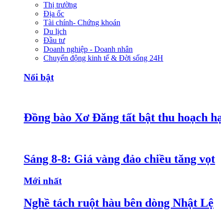
Thị trường
Địa ốc
Tài chính- Chứng khoán
Du lịch
Đầu tư
Doanh nghiệp - Doanh nhân
Chuyển động kinh tế & Đời sống 24H
Nổi bật
Đồng bào Xơ Đăng tất bật thu hoạch h
Sáng 8-8: Giá vàng đảo chiều tăng vọt
Mới nhất
Nghề tách ruột hàu bên dòng Nhật Lệ