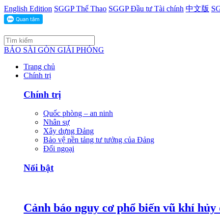
English Edition
SGGP Thể Thao
SGGP Đầu tư Tài chính
中文版
SG
BÁO SÀI GÒN GIẢI PHÓNG
Trang chủ
Chính trị
Chính trị
Quốc phòng – an ninh
Nhân sự
Xây dựng Đảng
Bảo vệ nền tảng tư tưởng của Đảng
Đối ngoại
Nổi bật
Cảnh báo nguy cơ phổ biến vũ khí hủy d