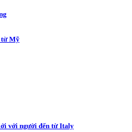
ỏng
u từ Mỹ
i với người đến từ Italy