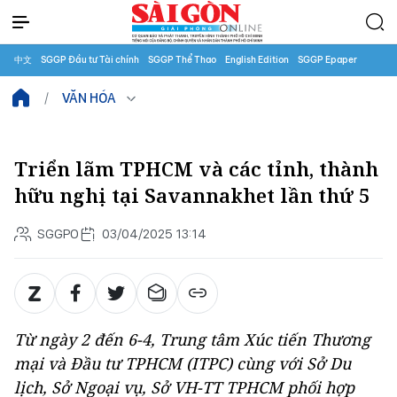
中文
SGGP Đầu tư Tài chính
SGGP Thể Thao
English Edition
SGGP Epaper
VĂN HÓA
Triển lãm TPHCM và các tỉnh, thành
hữu nghị tại Savannakhet lần thứ 5
SGGPO
03/04/2025 13:14
Từ ngày 2 đến 6-4, Trung tâm Xúc tiến Thương
mại và Đầu tư TPHCM (ITPC) cùng với Sở Du
lịch, Sở Ngoại vụ, Sở VH-TT TPHCM phối hợp