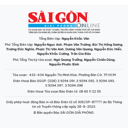
Tổng Biên tập:
Nguyễn Khắc Văn
Phó Tổng Biên tập:
Nguyễn Ngọc Anh
,
Phạm Văn Trường
,
Bùi Thị Hồng Sương
,
Trương Đức Nghĩa
,
Phạm Thị Vân Anh
,
Dương Văn Quang
,
Nguyễn Đức Hiển
,
Nguyễn Khắc Cường
,
Trần Gia Bảo
Phó Tổng Thư ký tòa soạn:
Ngô Quang Trưởng
,
Nguyễn Chiến Dũng
,
Nguyễn Phước Bình
Tòa soạn
: 432-434 Nguyễn Thị Minh Khai, Phường Bàn Cờ, TP.HCM
Điện thoại Báo SGGP
: (028) 3.9294.091, 3.9294.092, 3.9294.093,
3.9294.097, 3.9294.098
Điện thoại Tòa soạn Báo Điện tử
: 08 65 11 22 55
Giấy phép hoạt động Báo in và Báo Điện tử số 305/GP-BTTTT do Bộ Thông
tin và Truyền thông cấp ngày 28-8-2023.
© Bản quyền Báo SÀI GÒN GIẢI PHÓNG.