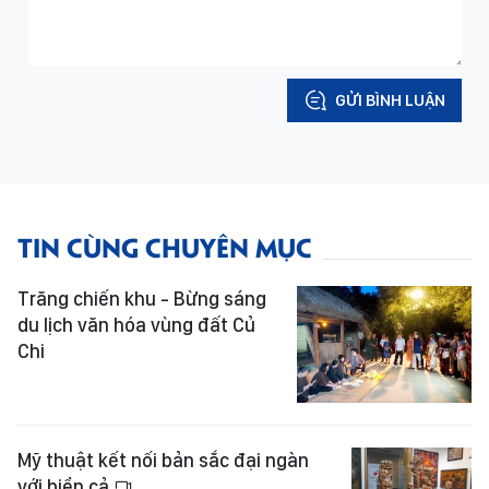
GỬI BÌNH LUẬN
TIN CÙNG CHUYÊN MỤC
Trăng chiến khu - Bừng sáng
du lịch văn hóa vùng đất Củ
Chi
Mỹ thuật kết nối bản sắc đại ngàn
với biển cả