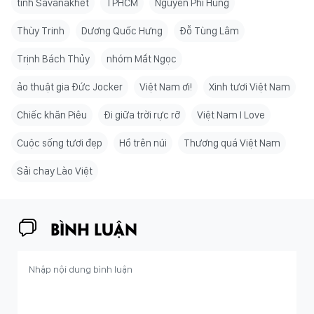
tỉnh Savanakhet
TPHCM
Nguyễn Phi Hùng
Thùy Trinh
Dương Quốc Hưng
Đỗ Tùng Lâm
Trịnh Bách Thủy
nhóm Mắt Ngọc
ảo thuật gia Đức Jocker
Việt Nam ơi!
Xinh tươi Việt Nam
Chiếc khăn Piêu
Đi giữa trời rực rỡ
Việt Nam I Love
Cuộc sống tươi đẹp
Hồ trên núi
Thương quá Việt Nam
Sải chay Lào Việt
BÌNH LUẬN