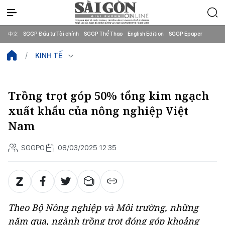
中文
SGGP Đầu tư Tài chính
SGGP Thể Thao
English Edition
SGGP Epaper
KINH TẾ
Trồng trọt góp 50% tổng kim ngạch
xuất khẩu của nông nghiệp Việt
Nam
SGGPO
08/03/2025 12:35
Theo Bộ Nông nghiệp và Môi trường, những
năm qua, ngành trồng trọt đóng góp khoảng