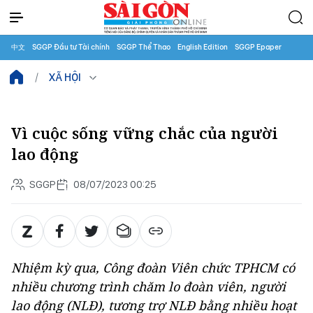
中文
SGGP Đầu tư Tài chính
SGGP Thể Thao
English Edition
SGGP Epaper
XÃ HỘI
Vì cuộc sống vững chắc của người
lao động
SGGP
08/07/2023 00:25
Nhiệm kỳ qua, Công đoàn Viên chức TPHCM có
nhiều chương trình chăm lo đoàn viên, người
lao động (NLĐ), tương trợ NLĐ bằng nhiều hoạt