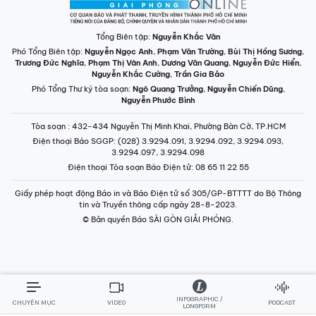
Tổng Biên tập:
Nguyễn Khắc Văn
Phó Tổng Biên tập:
Nguyễn Ngọc Anh
,
Phạm Văn Trường
,
Bùi Thị Hồng Sương
,
Trương Đức Nghĩa
,
Phạm Thị Vân Anh
,
Dương Văn Quang
,
Nguyễn Đức Hiển
,
Nguyễn Khắc Cường
,
Trần Gia Bảo
Phó Tổng Thư ký tòa soạn:
Ngô Quang Trưởng
,
Nguyễn Chiến Dũng
,
Nguyễn Phước Bình
Tòa soạn
: 432-434 Nguyễn Thị Minh Khai, Phường Bàn Cờ, TP.HCM
Điện thoại Báo SGGP
: (028) 3.9294.091, 3.9294.092, 3.9294.093,
3.9294.097, 3.9294.098
Điện thoại Tòa soạn Báo Điện tử
: 08 65 11 22 55
Giấy phép hoạt động Báo in và Báo Điện tử số 305/GP-BTTTT do Bộ Thông
tin và Truyền thông cấp ngày 28-8-2023.
© Bản quyền Báo SÀI GÒN GIẢI PHÓNG.
INFOGRAPHIC /
CHUYÊN MỤC
VIDEO
PODCAST
LONGFORM