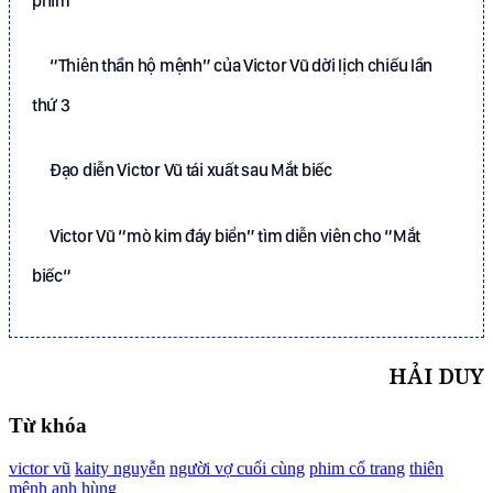
phim
“Thiên thần hộ mệnh” của Victor Vũ dời lịch chiếu lần
thứ 3
Đạo diễn Victor Vũ tái xuất sau Mắt biếc
Victor Vũ “mò kim đáy biển” tìm diễn viên cho “Mắt
biếc“
HẢI DUY
Từ khóa
victor vũ
kaity nguyễn
người vợ cuối cùng
phim cổ trang
thiên
mệnh anh hùng