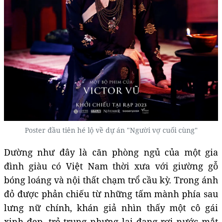
Poster đầu tiên hé lộ về dự án "Người vợ cuối cùng"
Dường như đây là căn phòng ngủ của một gia
đình giàu có Việt Nam thời xưa với giường gỗ
bóng loáng và nội thất chạm trổ cầu kỳ. Trong ánh
đỏ được phản chiếu từ những tấm mành phía sau
lưng nữ chính, khán giả nhìn thấy một cô gái
xinh đẹp, trẻ trung nhưng lại đang rơi nước mắt