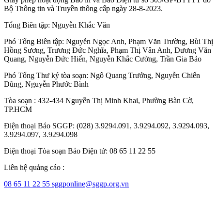
Bộ Thông tin và Truyền thông cấp ngày 28-8-2023.
Tổng Biên tập:
Nguyễn Khắc Văn
Phó Tổng Biên tập:
Nguyễn Ngọc Anh
,
Phạm Văn Trường
,
Bùi Thị
Hồng Sương
,
Trương Đức Nghĩa
,
Phạm Thị Vân Anh
,
Dương Văn
Quang
,
Nguyễn Đức Hiển
,
Nguyễn Khắc Cường
,
Trần Gia Bảo
Phó Tổng Thư ký tòa soạn:
Ngô Quang Trưởng
,
Nguyễn Chiến
Dũng
,
Nguyễn Phước Bình
Tòa soạn : 432-434 Nguyễn Thị Minh Khai, Phường Bàn Cờ,
TP.HCM
Điện thoại Báo SGGP: (028) 3.9294.091, 3.9294.092, 3.9294.093,
3.9294.097, 3.9294.098
Điện thoại Tòa soạn Báo Điện tử: 08 65 11 22 55
Liên hệ quảng cáo :
08 65 11 22 55
sggponline@sggp.org.vn