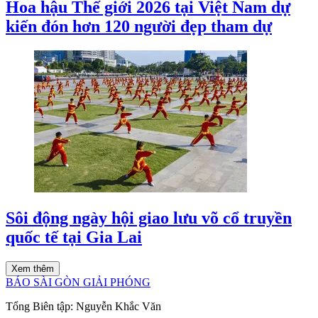
Hoa hậu Thế giới 2026 tại Việt Nam dự
kiến đón hơn 120 người đẹp tham dự
Sôi động ngày hội giao lưu võ cổ truyền
quốc tế tại Gia Lai
Xem thêm
BÁO SÀI GÒN GIẢI PHÓNG
Tổng Biên tập:
Nguyễn Khắc Văn