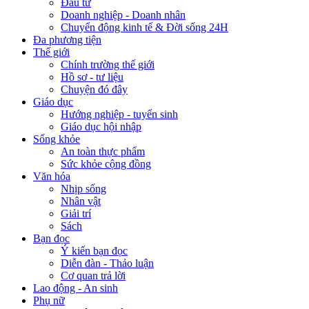
Đầu tư
Doanh nghiệp - Doanh nhân
Chuyển động kinh tế & Đời sống 24H
Đa phương tiện
Thế giới
Chính trường thế giới
Hồ sơ - tư liệu
Chuyện đó đây
Giáo dục
Hướng nghiệp - tuyển sinh
Giáo dục hội nhập
Sống khỏe
An toàn thực phẩm
Sức khỏe cộng đồng
Văn hóa
Nhịp sống
Nhân vật
Giải trí
Sách
Bạn đọc
Ý kiến bạn đọc
Diễn đàn - Thảo luận
Cơ quan trả lời
Lao động - An sinh
Phụ nữ