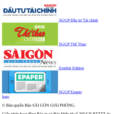
SGGP Đầu tư Tài chính
SGGP Thể Thao
English Edition
SGGP Epaper
logo
© Bản quyền Báo SÀI GÒN GIẢI PHÓNG.
Giấy phép hoạt động Báo in và Báo Điện tử số 305/GP-BTTTT do