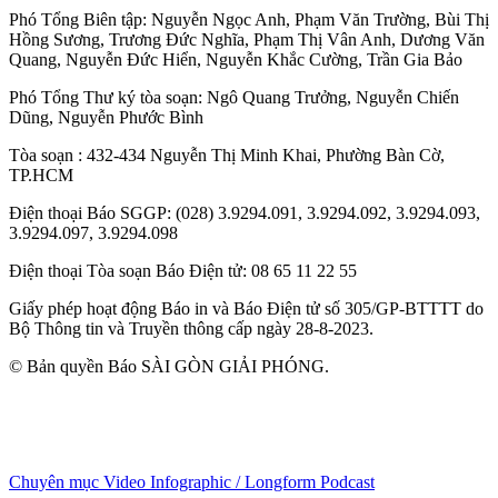
Phó Tổng Biên tập:
Nguyễn Ngọc Anh
,
Phạm Văn Trường
,
Bùi Thị
Hồng Sương
,
Trương Đức Nghĩa
,
Phạm Thị Vân Anh
,
Dương Văn
Quang
,
Nguyễn Đức Hiển
,
Nguyễn Khắc Cường
,
Trần Gia Bảo
Phó Tổng Thư ký tòa soạn:
Ngô Quang Trưởng
,
Nguyễn Chiến
Dũng
,
Nguyễn Phước Bình
Tòa soạn
: 432-434 Nguyễn Thị Minh Khai, Phường Bàn Cờ,
TP.HCM
Điện thoại Báo SGGP
: (028) 3.9294.091, 3.9294.092, 3.9294.093,
3.9294.097, 3.9294.098
Điện thoại Tòa soạn Báo Điện tử
: 08 65 11 22 55
Giấy phép hoạt động Báo in và Báo Điện tử số 305/GP-BTTTT do
Bộ Thông tin và Truyền thông cấp ngày 28-8-2023.
© Bản quyền Báo SÀI GÒN GIẢI PHÓNG.
Chuyên mục
Video
Infographic / Longform
Podcast