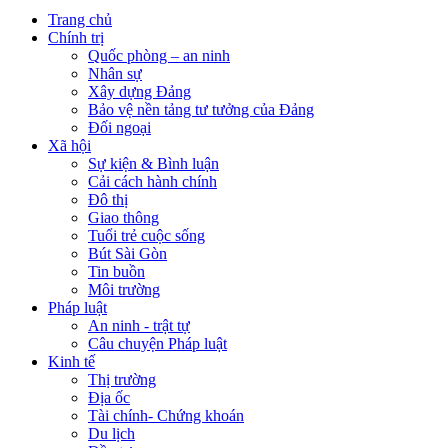
Trang chủ
Chính trị
Quốc phòng – an ninh
Nhân sự
Xây dựng Đảng
Bảo vệ nền tảng tư tưởng của Đảng
Đối ngoại
Xã hội
Sự kiện & Bình luận
Cải cách hành chính
Đô thị
Giao thông
Tuổi trẻ cuộc sống
Bút Sài Gòn
Tin buồn
Môi trường
Pháp luật
An ninh - trật tự
Câu chuyện Pháp luật
Kinh tế
Thị trường
Địa ốc
Tài chính- Chứng khoán
Du lịch