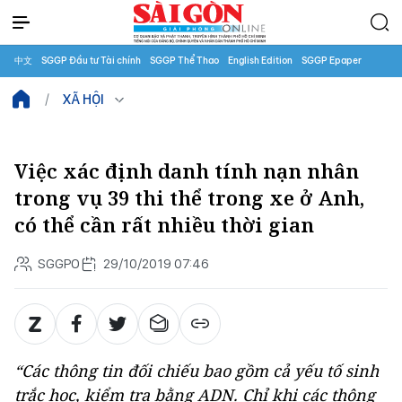
中文
SGGP Đầu tư Tài chính
SGGP Thể Thao
English Edition
SGGP Epaper
XÃ HỘI
Việc xác định danh tính nạn nhân
trong vụ 39 thi thể trong xe ở Anh,
có thể cần rất nhiều thời gian
SGGPO
29/10/2019 07:46
“Các thông tin đối chiếu bao gồm cả yếu tố sinh
trắc học, kiểm tra bằng ADN. Chỉ khi các thông