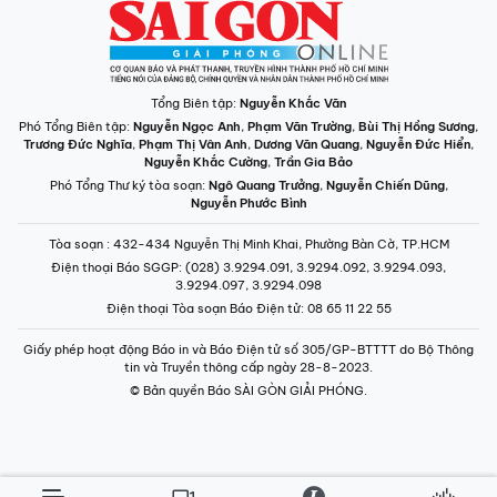
Tổng Biên tập:
Nguyễn Khắc Văn
Phó Tổng Biên tập:
Nguyễn Ngọc Anh
,
Phạm Văn Trường
,
Bùi Thị Hồng Sương
,
Trương Đức Nghĩa
,
Phạm Thị Vân Anh
,
Dương Văn Quang
,
Nguyễn Đức Hiển
,
Nguyễn Khắc Cường
,
Trần Gia Bảo
Phó Tổng Thư ký tòa soạn:
Ngô Quang Trưởng
,
Nguyễn Chiến Dũng
,
Nguyễn Phước Bình
Tòa soạn
: 432-434 Nguyễn Thị Minh Khai, Phường Bàn Cờ, TP.HCM
Điện thoại Báo SGGP
: (028) 3.9294.091, 3.9294.092, 3.9294.093,
3.9294.097, 3.9294.098
Điện thoại Tòa soạn Báo Điện tử
: 08 65 11 22 55
Giấy phép hoạt động Báo in và Báo Điện tử số 305/GP-BTTTT do Bộ Thông
tin và Truyền thông cấp ngày 28-8-2023.
© Bản quyền Báo SÀI GÒN GIẢI PHÓNG.
INFOGRAPHIC /
CHUYÊN MỤC
VIDEO
PODCAST
LONGFORM