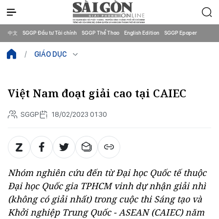
中文
SGGP Đầu tư Tài chính
SGGP Thể Thao
English Edition
SGGP Epaper
GIÁO DỤC
Việt Nam đoạt giải cao tại CAIEC
SGGP
18/02/2023 01:30
Nhóm nghiên cứu đến từ Đại học Quốc tế thuộc
Đại học Quốc gia TPHCM vinh dự nhận giải nhì
(không có giải nhất) trong cuộc thi Sáng tạo và
Khởi nghiệp Trung Quốc - ASEAN (CAIEC) năm