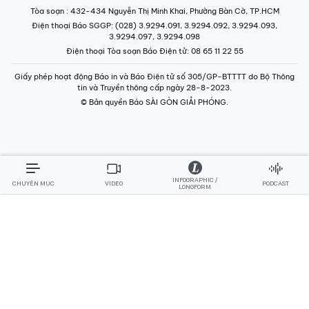
Tòa soạn
: 432-434 Nguyễn Thị Minh Khai, Phường Bàn Cờ, TP.HCM
Điện thoại Báo SGGP
: (028) 3.9294.091, 3.9294.092, 3.9294.093,
3.9294.097, 3.9294.098
Điện thoại Tòa soạn Báo Điện tử
: 08 65 11 22 55
Giấy phép hoạt động Báo in và Báo Điện tử số 305/GP-BTTTT do Bộ Thông
tin và Truyền thông cấp ngày 28-8-2023.
© Bản quyền Báo SÀI GÒN GIẢI PHÓNG.
INFOGRAPHIC /
CHUYÊN MỤC
VIDEO
PODCAST
LONGFORM