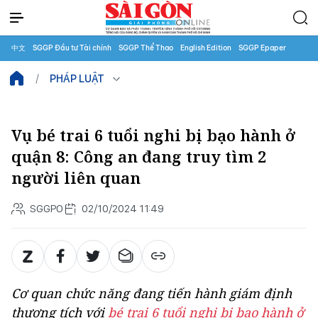
中文
SGGP Đầu tư Tài chính
SGGP Thể Thao
English Edition
SGGP Epaper
PHÁP LUẬT
Vụ bé trai 6 tuổi nghi bị bạo hành ở
quận 8: Công an đang truy tìm 2
người liên quan
SGGPO
02/10/2024 11:49
Cơ quan chức năng đang tiến hành giám định
thương tích với
bé trai 6 tuổi nghi bị bạo hành ở