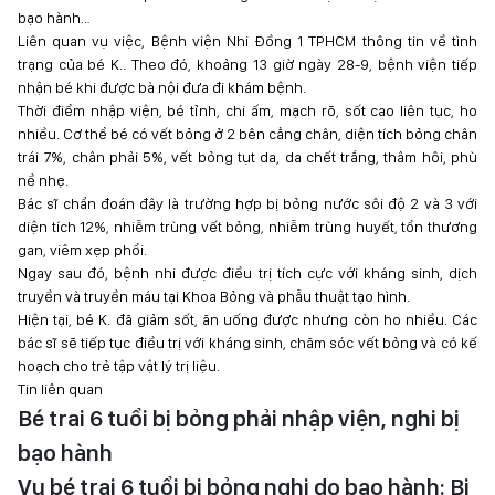
bạo hành…
Liên quan vụ việc, Bệnh viện Nhi Đồng 1 TPHCM thông tin về tình
trạng của bé K.. Theo đó, khoảng 13 giờ ngày 28-9, bệnh viện tiếp
nhận bé khi được bà nội đưa đi khám bệnh.
Thời điểm nhập viện, bé tỉnh, chi ấm, mạch rõ, sốt cao liên tục, ho
nhiều. Cơ thể bé có vết bỏng ở 2 bên cẳng chân, diện tích bỏng chân
trái 7%, chân phải 5%, vết bỏng tụt da, da chết trắng, thâm hôi, phù
nề nhẹ.
Bác sĩ chẩn đoán đây là trường hợp bị bỏng nước sôi độ 2 và 3 với
diện tích 12%, nhiễm trùng vết bỏng, nhiễm trùng huyết, tổn thương
gan, viêm xẹp phổi.
Ngay sau đó, bệnh nhi được điều trị tích cực với kháng sinh, dịch
truyền và truyền máu tại Khoa Bỏng và phẫu thuật tạo hình.
Hiện tại, bé K. đã giảm sốt, ăn uống được nhưng còn ho nhiều. Các
bác sĩ sẽ tiếp tục điều trị với kháng sinh, chăm sóc vết bỏng và có kế
hoạch cho trẻ tập vật lý trị liệu.
Tin liên quan
Bé trai 6 tuổi bị bỏng phải nhập viện, nghi bị
bạo hành
Vụ bé trai 6 tuổi bị bỏng nghi do bạo hành: Bị