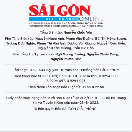
Tổng Biên tập:
Nguyễn Khắc Văn
Phó Tổng Biên tập:
Nguyễn Ngọc Anh
,
Phạm Văn Trường
,
Bùi Thị Hồng Sương
,
Trương Đức Nghĩa
,
Phạm Thị Vân Anh
,
Dương Văn Quang
,
Nguyễn Đức Hiển
,
Nguyễn Khắc Cường
,
Trần Gia Bảo
Phó Tổng Thư ký tòa soạn:
Ngô Quang Trưởng
,
Nguyễn Chiến Dũng
,
Nguyễn Phước Bình
Tòa soạn
: 432-434 Nguyễn Thị Minh Khai, Phường Bàn Cờ, TP.HCM
Điện thoại Báo SGGP
: (028) 3.9294.091, 3.9294.092, 3.9294.093,
3.9294.097, 3.9294.098
Điện thoại Tòa soạn Báo Điện tử
: 08 65 11 22 55
Giấy phép hoạt động Báo in và Báo Điện tử số 305/GP-BTTTT do Bộ Thông
tin và Truyền thông cấp ngày 28-8-2023.
© Bản quyền Báo SÀI GÒN GIẢI PHÓNG.