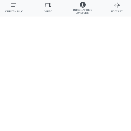
INFOGRAPHIC /
CHUYÊN MỤC
VIDEO
PODCAST
LONGFORM