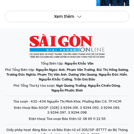
Xem thêm
Tổng Biên tập:
Nguyễn Khắc Văn
Phó Tổng Biên tập:
Nguyễn Ngọc Anh
,
Phạm Văn Trường
,
Bùi Thị Hồng Sương
,
Trương Đức Nghĩa
,
Phạm Thị Vân Anh
,
Dương Văn Quang
,
Nguyễn Đức Hiển
,
Nguyễn Khắc Cường
,
Trần Gia Bảo
Phó Tổng Thư ký tòa soạn:
Ngô Quang Trưởng
,
Nguyễn Chiến Dũng
,
Nguyễn Phước Bình
Tòa soạn
: 432-434 Nguyễn Thị Minh Khai, Phường Bàn Cờ, TP.HCM
Điện thoại Báo SGGP
: (028) 3.9294.091, 3.9294.092, 3.9294.093,
3.9294.097, 3.9294.098
Điện thoại Tòa soạn Báo Điện tử
: 08 65 11 22 55
Giấy phép hoạt động Báo in và Báo Điện tử số 305/GP-BTTTT do Bộ Thông