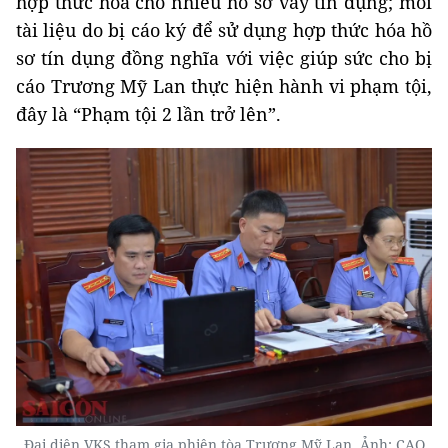
hợp thức hóa cho nhiều hồ sơ vay tín dụng; mỗi
tài liệu do bị cáo ký để sử dụng hợp thức hóa hồ
sơ tín dụng đồng nghĩa với việc giúp sức cho bị
cáo Trương Mỹ Lan thực hiện hành vi phạm tội,
đây là “Phạm tội 2 lần trở lên”.
Đại diện VKS tham gia phiên tòa Trương Mỹ Lan. Ảnh: CAO