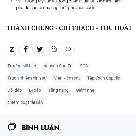
Vụ Trương Mỹ Lan và đồng phạm: Luật sư xin miễn hình
phạt tù cho bị cáo ung thư giai đoạn cuối
THÀNH CHUNG - CHÍ THẠCH - THU HOÀI
Trương Mỹ Lan
Nguyễn Cao Trí
SCB
Trách nhiệm hình sự
Viện kiểm sát
Tập đoàn Capella
Đối đáp
Bị cáo
Tăng nặng
Giảm nhẹ
chiếm đoạt tài sản
BÌNH LUẬN