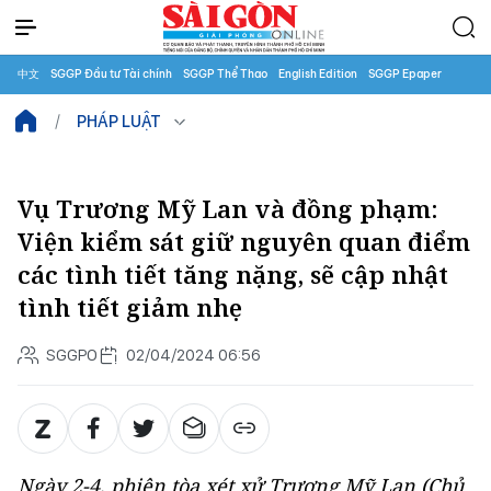
中文
SGGP Đầu tư Tài chính
SGGP Thể Thao
English Edition
SGGP Epaper
PHÁP LUẬT
Vụ Trương Mỹ Lan và đồng phạm:
Viện kiểm sát giữ nguyên quan điểm
các tình tiết tăng nặng, sẽ cập nhật
tình tiết giảm nhẹ
SGGPO
02/04/2024 06:56
Ngày 2-4, phiên tòa xét xử Trương Mỹ Lan (Chủ