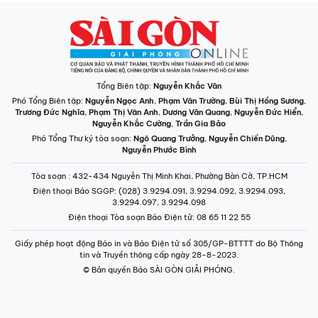
Tổng Biên tập:
Nguyễn Khắc Văn
Phó Tổng Biên tập:
Nguyễn Ngọc Anh
,
Phạm Văn Trường
,
Bùi Thị Hồng Sương
,
Trương Đức Nghĩa
,
Phạm Thị Vân Anh
,
Dương Văn Quang
,
Nguyễn Đức Hiển
,
Nguyễn Khắc Cường
,
Trần Gia Bảo
Phó Tổng Thư ký tòa soạn:
Ngô Quang Trưởng
,
Nguyễn Chiến Dũng
,
Nguyễn Phước Bình
Tòa soạn
: 432-434 Nguyễn Thị Minh Khai, Phường Bàn Cờ, TP.HCM
Điện thoại Báo SGGP
: (028) 3.9294.091, 3.9294.092, 3.9294.093,
3.9294.097, 3.9294.098
Điện thoại Tòa soạn Báo Điện tử
: 08 65 11 22 55
Giấy phép hoạt động Báo in và Báo Điện tử số 305/GP-BTTTT do Bộ Thông
tin và Truyền thông cấp ngày 28-8-2023.
© Bản quyền Báo SÀI GÒN GIẢI PHÓNG.