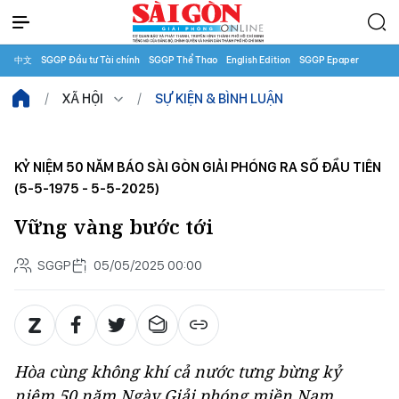
中文
SGGP Đầu tư Tài chính
SGGP Thể Thao
English Edition
SGGP Epaper
XÃ HỘI
SỰ KIỆN & BÌNH LUẬN
KỶ NIỆM 50 NĂM BÁO SÀI GÒN GIẢI PHÓNG RA SỐ ĐẦU TIÊN
(5-5-1975 - 5-5-2025)
Vững vàng bước tới
SGGP
05/05/2025 00:00
Hòa cùng không khí cả nước tưng bừng kỷ
niệm 50 năm Ngày Giải phóng miền Nam,