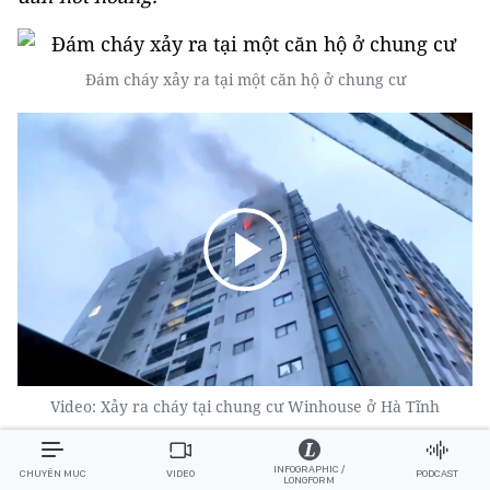
Đám cháy xảy ra tại một căn hộ ở chung cư
Video: Xảy ra cháy tại chung cư Winhouse ở Hà Tĩnh
Theo thông tin ban đầu, vào thời điểm trên,
INFOGRAPHIC /
CHUYÊN MỤC
VIDEO
PODCAST
LONGFORM
nhiều người dân sống tại chung cư Winhouse