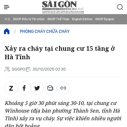
中文
SGGP Đầu tư Tài chính
SGGP Thể Thao
English Edition
SGGP Epaper
PHÒNG CHÁY CHỮA CHÁY
Xảy ra cháy tại chung cư 15 tầng ở
Hà Tĩnh
SGGPO
30/10/2025 02:30
Khoảng 5 giờ 30 phút sáng 30-10, tại chung cư
Winhouse (địa bàn phường Thành Sen, tỉnh Hà
Tĩnh) xảy ra vụ cháy. Sự việc khiến nhiều người
dân hốt hoảng.