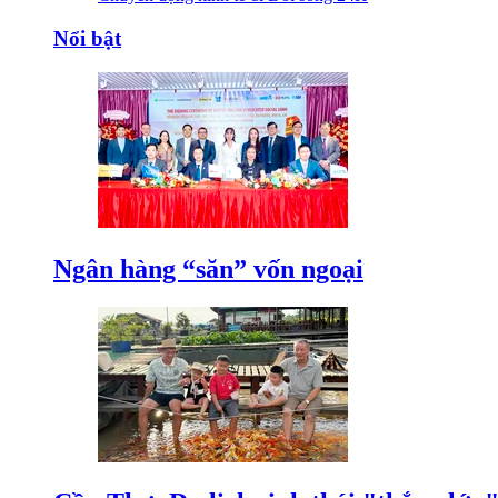
Nổi bật
Ngân hàng “săn” vốn ngoại