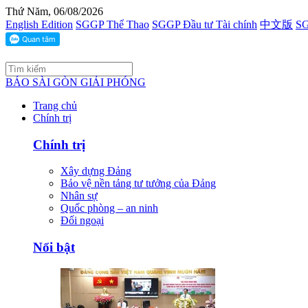
Thứ Năm, 06/08/2026
English Edition
SGGP Thể Thao
SGGP Đầu tư Tài chính
中文版
SG
BÁO SÀI GÒN GIẢI PHÓNG
Trang chủ
Chính trị
Chính trị
Xây dựng Đảng
Bảo vệ nền tảng tư tưởng của Đảng
Nhân sự
Quốc phòng – an ninh
Đối ngoại
Nổi bật