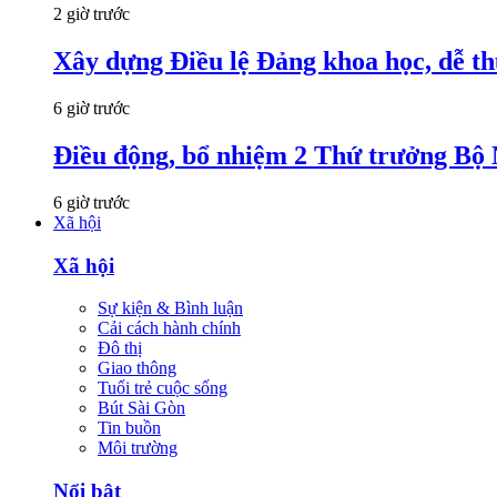
2 giờ trước
Xây dựng Điều lệ Đảng khoa học, dễ thự
6 giờ trước
Điều động, bổ nhiệm 2 Thứ trưởng Bộ 
6 giờ trước
Xã hội
Xã hội
Sự kiện & Bình luận
Cải cách hành chính
Đô thị
Giao thông
Tuổi trẻ cuộc sống
Bút Sài Gòn
Tin buồn
Môi trường
Nổi bật