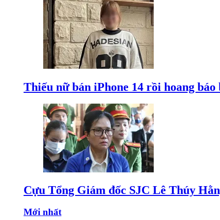
Thiếu nữ bán iPhone 14 rồi hoang báo 
Cựu Tổng Giám đốc SJC Lê Thúy Hằng
Mới nhất