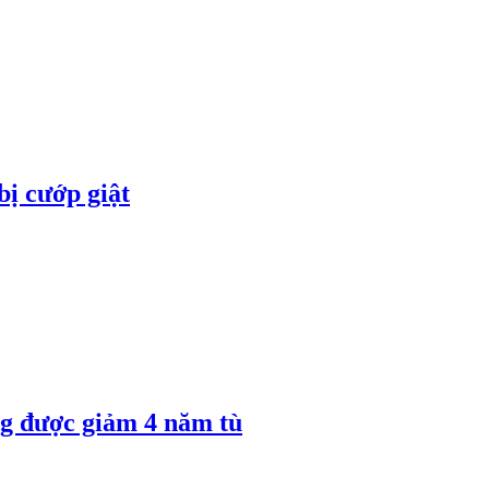
bị cướp giật
 được giảm 4 năm tù