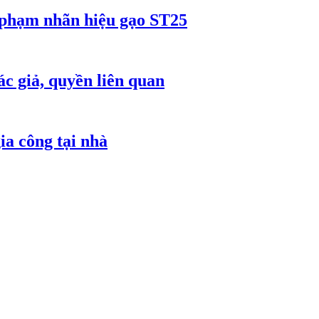
 phạm nhãn hiệu gạo ST25
c giả, quyền liên quan
ia công tại nhà