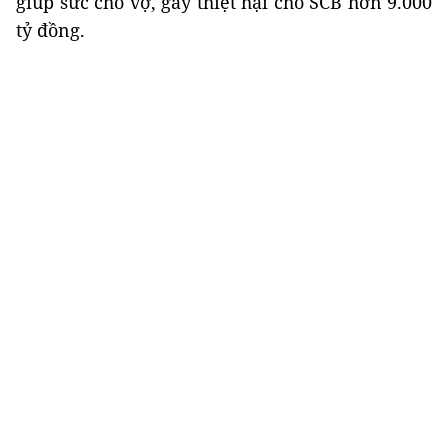
giúp sức cho vợ, gây thiệt hại cho SCB hơn 9.000
tỷ đồng.