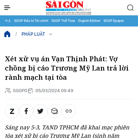
中文
SGGP Đầu tư Tài chính
SGGP Thể Thao
English Edition
SGGP Epaper
PHÁP LUẬT
Xét xử vụ án Vạn Thịnh Phát: Vợ
chồng bị cáo Trương Mỹ Lan trả lời
rành mạch tại tòa
SGGPO
05/03/2024 09:49
Sáng nay 5-3, TAND TPHCM đã khai mạc phiên
tòa xét xử bị cáo Trương Mỹ Lan (sinh năm