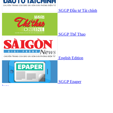
SGGP Đầu tư Tài chính
SGGP Thể Thao
English Edition
SGGP Epaper
logo
© Bản quyền Báo SÀI GÒN GIẢI PHÓNG.
Giấy phép hoạt động Báo in và Báo Điện tử số 305/GP-BTTTT do
Bộ Thông tin và Truyền thông cấp ngày 28-8-2023.