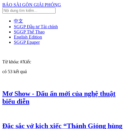
BÁO SÀI GÒN GIẢI PHÓNG
中文
SGGP Đầu tư Tài chính
SGGP Thể Thao
English Edition
SGGP Epaper
Từ khóa:
#Xiếc
có
53
kết quả
Mơ Show - Dấu ấn mới của nghệ thuật
biểu diễn
Đặc sắc vở kịch xiếc “Thánh Gióng hùng