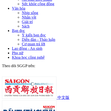
Sức khỏe cộng đồng
Văn hóa
Nhịp sống
Nhân vật
Giải trí
Sách
Bạn đọc
Ý kiến bạn đọc
Diễn đàn - Thảo luận
Cơ quan trả lời
Lao động - An sinh
Phụ nữ
Khoa học công nghệ
Theo dõi SGGP trên:
中文版