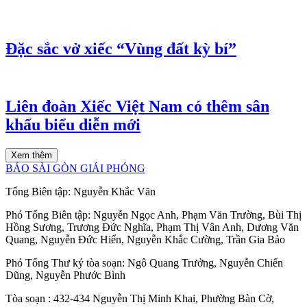
Đặc sắc vở xiếc “Vùng đất kỳ bí”
Liên đoàn Xiếc Việt Nam có thêm sân
khấu biểu diễn mới
Xem thêm
BÁO SÀI GÒN GIẢI PHÓNG
Tổng Biên tập:
Nguyễn Khắc Văn
Phó Tổng Biên tập:
Nguyễn Ngọc Anh
,
Phạm Văn Trường
,
Bùi Thị
Hồng Sương
,
Trương Đức Nghĩa
,
Phạm Thị Vân Anh
,
Dương Văn
Quang
,
Nguyễn Đức Hiển
,
Nguyễn Khắc Cường
,
Trần Gia Bảo
Phó Tổng Thư ký tòa soạn:
Ngô Quang Trưởng
,
Nguyễn Chiến
Dũng
,
Nguyễn Phước Bình
Tòa soạn
: 432-434 Nguyễn Thị Minh Khai, Phường Bàn Cờ,