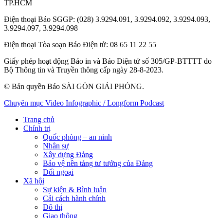
TP.HCM
Điện thoại Báo SGGP
: (028) 3.9294.091, 3.9294.092, 3.9294.093,
3.9294.097, 3.9294.098
Điện thoại Tòa soạn Báo Điện tử
: 08 65 11 22 55
Giấy phép hoạt động Báo in và Báo Điện tử số 305/GP-BTTTT do
Bộ Thông tin và Truyền thông cấp ngày 28-8-2023.
© Bản quyền Báo SÀI GÒN GIẢI PHÓNG.
Chuyên mục
Video
Infographic / Longform
Podcast
Trang chủ
Chính trị
Quốc phòng – an ninh
Nhân sự
Xây dựng Đảng
Bảo vệ nền tảng tư tưởng của Đảng
Đối ngoại
Xã hội
Sự kiện & Bình luận
Cải cách hành chính
Đô thị
Giao thông