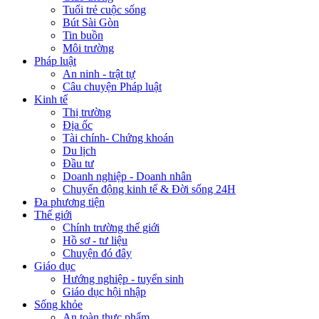
Tuổi trẻ cuộc sống
Bút Sài Gòn
Tin buồn
Môi trường
Pháp luật
An ninh - trật tự
Câu chuyện Pháp luật
Kinh tế
Thị trường
Địa ốc
Tài chính- Chứng khoán
Du lịch
Đầu tư
Doanh nghiệp - Doanh nhân
Chuyển động kinh tế & Đời sống 24H
Đa phương tiện
Thế giới
Chính trường thế giới
Hồ sơ - tư liệu
Chuyện đó đây
Giáo dục
Hướng nghiệp - tuyển sinh
Giáo dục hội nhập
Sống khỏe
An toàn thực phẩm