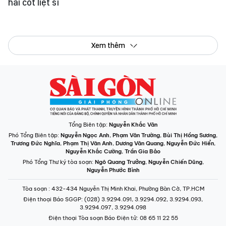
Phó Tổng Biên tập:
Nguyễn Ngọc Anh
,
Phạm Văn Trường
,
Bùi Thị Hồng Sương
,
Trương Đức Nghĩa
,
Phạm Thị Vân Anh
,
Dương Văn Quang
,
Nguyễn Đức Hiển
,
Nguyễn Khắc Cường
,
Trần Gia Bảo
Phó Tổng Thư ký tòa soạn:
Ngô Quang Trưởng
,
Nguyễn Chiến Dũng
,
Nguyễn Phước Bình
Tòa soạn
: 432-434 Nguyễn Thị Minh Khai, Phường Bàn Cờ, TP.HCM
Điện thoại Báo SGGP
: (028) 3.9294.091, 3.9294.092, 3.9294.093,
3.9294.097, 3.9294.098
Điện thoại Tòa soạn Báo Điện tử
: 08 65 11 22 55
Giấy phép hoạt động Báo in và Báo Điện tử số 305/GP-BTTTT do Bộ Thông
tin và Truyền thông cấp ngày 28-8-2023.
© Bản quyền Báo SÀI GÒN GIẢI PHÓNG.
INFOGRAPHIC /
CHUYÊN MỤC
VIDEO
PODCAST
LONGFORM