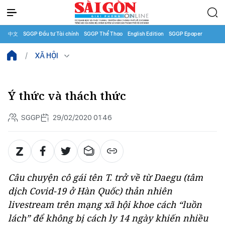
中文
SGGP Đầu tư Tài chính
SGGP Thể Thao
English Edition
SGGP Epaper
XÃ HỘI
Ý thức và thách thức
SGGP
29/02/2020 01:46
Câu chuyện cô gái tên T. trở về từ Daegu (tâm
dịch Covid-19 ở Hàn Quốc) thản nhiên
livestream trên mạng xã hội khoe cách “luồn
lách” để không bị cách ly 14 ngày khiến nhiều