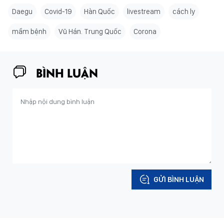
Daegu
Covid-19
Hàn Quốc
livestream
cách ly
mầm bệnh
Vũ Hán. Trung Quốc
Corona
BÌNH LUẬN
GỬI BÌNH LUẬN