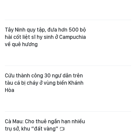
Tây Ninh quy tập, đưa hơn 500 bộ
hài cốt liệt sĩ hy sinh ở Campuchia
về quê hương
Cứu thành công 30 ngư dân trên
tàu cá bị cháy ở vùng biển Khánh
Hòa
Cà Mau: Cho thuê ngắn hạn nhiều
trụ sở, khu “đất vàng”
Đà Nẵng: Hội thảo xác minh thông
tin mộ liệt sĩ tập thể tại xã Hiệp Đức