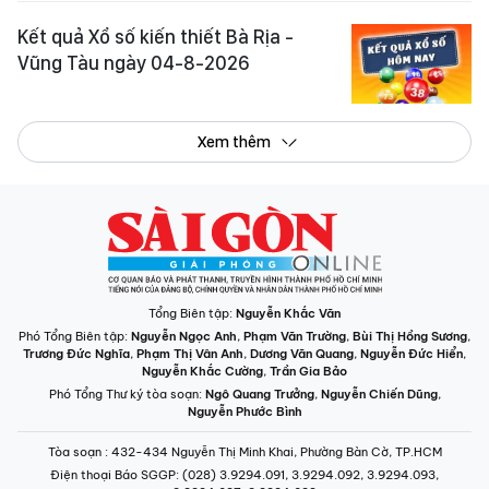
Kết quả Xổ số kiến thiết Bà Rịa -
Vũng Tàu ngày 04-8-2026
Xem thêm
Tổng Biên tập:
Nguyễn Khắc Văn
Phó Tổng Biên tập:
Nguyễn Ngọc Anh
,
Phạm Văn Trường
,
Bùi Thị Hồng Sương
,
Trương Đức Nghĩa
,
Phạm Thị Vân Anh
,
Dương Văn Quang
,
Nguyễn Đức Hiển
,
Nguyễn Khắc Cường
,
Trần Gia Bảo
Phó Tổng Thư ký tòa soạn:
Ngô Quang Trưởng
,
Nguyễn Chiến Dũng
,
Nguyễn Phước Bình
Tòa soạn
: 432-434 Nguyễn Thị Minh Khai, Phường Bàn Cờ, TP.HCM
Điện thoại Báo SGGP
: (028) 3.9294.091, 3.9294.092, 3.9294.093,