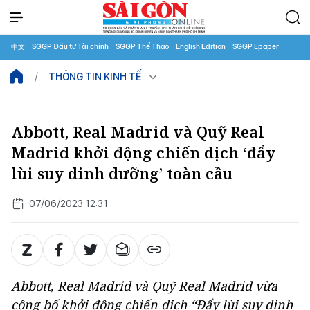
中文
SGGP Đầu tư Tài chính
SGGP Thể Thao
English Edition
SGGP Epaper
THÔNG TIN KINH TẾ
Abbott, Real Madrid và Quỹ Real
Madrid khởi động chiến dịch ‘đẩy
lùi suy dinh dưỡng’ toàn cầu
07/06/2023 12:31
Abbott, Real Madrid và Quỹ Real Madrid vừa
công bố khởi động chiến dịch “Đẩy lùi suy dinh