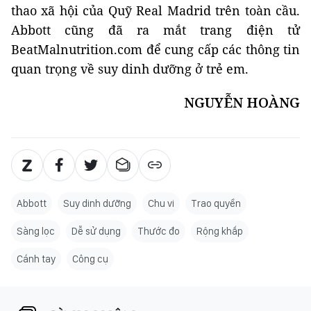
thao xã hội của Quỹ Real Madrid trên toàn cầu.
Abbott cũng đã ra mắt trang điện tử
BeatMalnutrition.com để cung cấp các thông tin
quan trọng về suy dinh dưỡng ở trẻ em.
NGUYỄN HOÀNG
Abbott
Suy dinh dưỡng
Chu vi
Trao quyền
Sàng lọc
Dễ sử dụng
Thước đo
Rộng khắp
Cánh tay
Công cụ