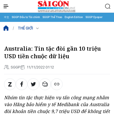
中文
SGGP Đầu tư Tài chính
SGGP Thể Thao
English Edition
SGGP Epaper
THẾ GIỚI
Australia: Tin tặc đòi gần 10 triệu
USD tiền chuộc dữ liệu
SGGP
11/11/2022 01:12
Nhóm tin tặc thực hiện vụ tấn công mạng nhằm
vào Hãng bảo hiểm y tế Medibank của Australia
đòi khoản tiền chuộc 9,7 triệu USD để không tiết