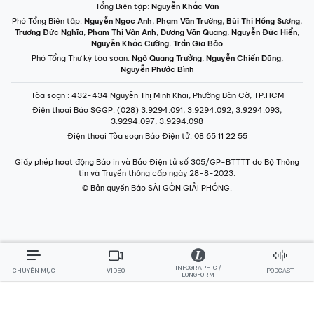
INFOGRAPHIC /
CHUYÊN MỤC
VIDEO
PODCAST
LONGFORM