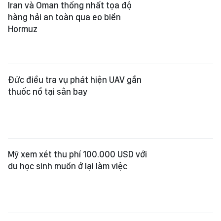
Đức điều tra vụ phát hiện UAV gắn
thuốc nổ tại sân bay
Mỹ xem xét thu phí 100.000 USD với
du học sinh muốn ở lại làm việc
Brazil chỉ trích Mỹ làm gia tăng căng
thẳng liên quan thị thực
Iran, Oman đạt tiến triển trong đàm
phán mở lại eo biển Hormuz