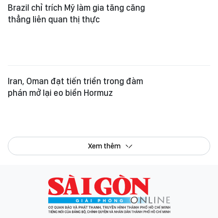
Xem thêm
Tổng Biên tập:
Nguyễn Khắc Văn
Phó Tổng Biên tập:
Nguyễn Ngọc Anh
,
Phạm Văn Trường
,
Bùi Thị Hồng Sương
,
Trương Đức Nghĩa
,
Phạm Thị Vân Anh
,
Dương Văn Quang
,
Nguyễn Đức Hiển
,
Nguyễn Khắc Cường
,
Trần Gia Bảo
Phó Tổng Thư ký tòa soạn:
Ngô Quang Trưởng
,
Nguyễn Chiến Dũng
,
Nguyễn Phước Bình
Tòa soạn
: 432-434 Nguyễn Thị Minh Khai, Phường Bàn Cờ, TP.HCM
Điện thoại Báo SGGP
: (028) 3.9294.091, 3.9294.092, 3.9294.093,
3.9294.097, 3.9294.098
Điện thoại Tòa soạn Báo Điện tử
: 08 65 11 22 55
Giấy phép hoạt động Báo in và Báo Điện tử số 305/GP-BTTTT do Bộ Thông
tin và Truyền thông cấp ngày 28-8-2023.
© Bản quyền Báo SÀI GÒN GIẢI PHÓNG.