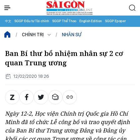
中文
SGGP Đầu tư Tài chính
SGGP Thể Thao
English Edition
SGGP Epaper
CHÍNH TRỊ
NHÂN SỰ
Ban Bí thư bổ nhiệm nhân sự 2 cơ
quan Trung ương
12/02/2020 18:26
Ngày 12-2, Học viện Chính trị Quốc gia Hồ Chí
Minh đã tổ chức Lễ công bố và trao quyết định
của Ban Bí thư Trung ương Đảng và Đảng ủy
khối các cơ quan Trung ương về công tác cán