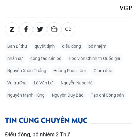
VGP
Ban Bí thư
quyết định
điều động
bổ nhiệm
nhân sự
công tác cán bộ
Học viện Chính trị Quốc gia
Nguyễn Xuân Thắng
Hoàng Phúc Lâm
Giám đốc
Vụ trưởng
Lê Văn Lợi
Nguyễn Ngọc Hà
Nguyễn Mạnh Hùng
Nguyễn Duy Bắc
Tạp chí Cộng sản
TIN CÙNG CHUYÊN MỤC
Điều động, bổ nhiệm 2 Thứ