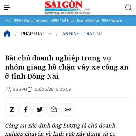
中文
SGGP Đầu tư Tài chính
SGGP Thể Thao
English Edition
SGGP Epaper
PHÁP LUẬT
AN NINH - TRẬT TỰ
Bắt chủ doanh nghiệp trong vụ
nhóm giang hồ chặn vây xe công an
ở tỉnh Đồng Nai
SGGPO
20/06/2019 05:09
Công an xác định ông Lương là chủ doanh
nghiệp chuyên về lĩnh vực xây dựng và có