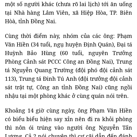
một số người khác (chưa rõ lai lịch) tới ăn uống
tại Nhà hàng Lâm Viên, xã Hiệp Hòa, TP. Biên
Hòà, tỉnh Đồng Nai.
Cùng thời điểm này, nhóm của các ông: Phạm
Văn Hiền (34 tuổi, ngụ huyện Định Quán), Đại tá
Huỳnh Bảo Hùng (60 tuổi, nguyên Trưởng
Phòng Cảnh sát PCCC Công an Đồng Nai), Trung
tá Nguyễn Quang Trường (đội phó đội cảnh sát
113), Trung tá Đinh Tú Anh (đội trưởng đội cảnh
sát trật tự, Công an tỉnh Đồng Nai) cũng ngồi
nhậu tại một phòng khác ở cùng quán nói trên.
Khoảng 14 giờ cùng ngày, ông Phạm Văn Hiền
có biểu biểu hiện say xỉn nên đi ra khỏi phòng
thì nôn ói trúng vào người ông Nguyễn Tấn
Lương. Cả 2 nói chuyện thì cự cãi dẫn đến đánh