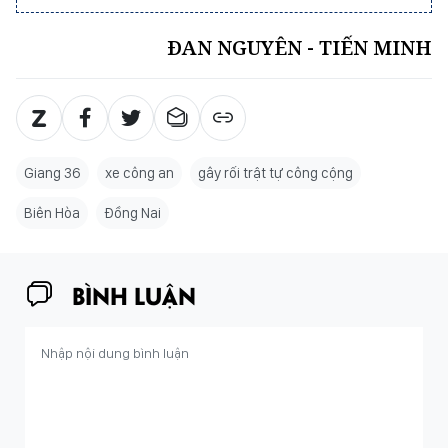
ĐAN NGUYÊN - TIẾN MINH
Giang 36
xe công an
gây rối trật tự công cộng
Biên Hòa
Đồng Nai
BÌNH LUẬN