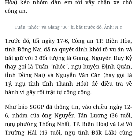
Hòa) kéo nhóm đàn em tới vây chặn xe chở
công an.
Tuấn "nhóc" và Giang "36" bị bắt trước đó. Ảnh: N.Y
Trước đó, tối ngày 17-6, Công an TP. Biên Hòa,
tỉnh Đồng Nai đã ra quyết định khởi tố vụ án và
bắt giữ với 3 đối tượng là Giang, Nguyễn Duy Kỷ
(hay gọi là Tuấn "nhóc", ngụ huyện Định Quán,
tỉnh Đồng Nai) và Nguyễn Văn Căn (hay gọi là
Tý, ngụ tỉnh tỉnh Thanh Hóa) để điều tra về
hành vi gây rối trật tự công cộng.
Như báo SGGP đã thông tin, vào chiều ngày 12-
6, nhóm của ông Nguyễn Tấn Lương (36 tuổi,
ngụ phường Thống Nhất, TP. Biên Hòa) và Lê Võ
Trường Hải (45 tuổi, ngụ tỉnh Đắk Lắk) cùng