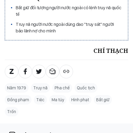
Bắt giữ đối tượng người nước ngoài có lệnh truy nã quốc
tế
Truy nã người nước ngoài dùng dao "truy sát" người
bảo lãnh nợ cho mình
CHÍ THẠCH
Năm 1979
Truy nã
Pha chế
Quốc tịch
Đồng phạm
Tiệc
Ma túy
Hình phạt
Bắt giữ
Trốn