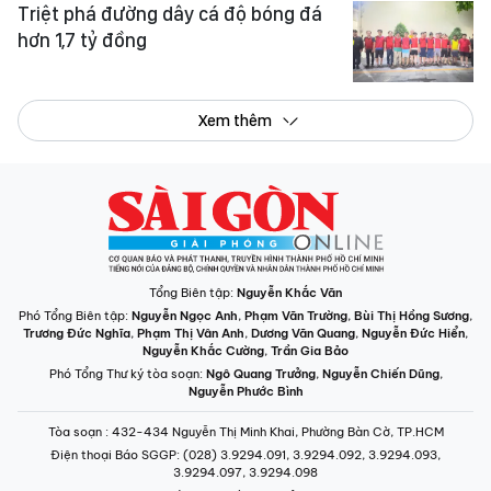
Triệt phá đường dây cá độ bóng đá
hơn 1,7 tỷ đồng
Xem thêm
Tổng Biên tập:
Nguyễn Khắc Văn
Phó Tổng Biên tập:
Nguyễn Ngọc Anh
,
Phạm Văn Trường
,
Bùi Thị Hồng Sương
,
Trương Đức Nghĩa
,
Phạm Thị Vân Anh
,
Dương Văn Quang
,
Nguyễn Đức Hiển
,
Nguyễn Khắc Cường
,
Trần Gia Bảo
Phó Tổng Thư ký tòa soạn:
Ngô Quang Trưởng
,
Nguyễn Chiến Dũng
,
Nguyễn Phước Bình
Tòa soạn
: 432-434 Nguyễn Thị Minh Khai, Phường Bàn Cờ, TP.HCM
Điện thoại Báo SGGP
: (028) 3.9294.091, 3.9294.092, 3.9294.093,
3.9294.097, 3.9294.098