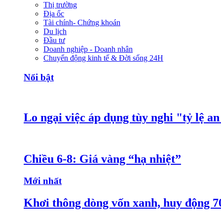
Thị trường
Địa ốc
Tài chính- Chứng khoán
Du lịch
Đầu tư
Doanh nghiệp - Doanh nhân
Chuyển động kinh tế & Đời sống 24H
Nổi bật
Lo ngại việc áp dụng tùy nghi "tỷ lệ a
Chiều 6-8: Giá vàng “hạ nhiệt”
Mới nhất
Khơi thông dòng vốn xanh, huy động 7