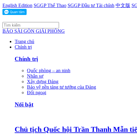
English Edition
SGGP Thể Thao
SGGP Đầu tư Tài chính
中文版
SG
BÁO SÀI GÒN GIẢI PHÓNG
Trang chủ
Chính trị
Chính trị
Quốc phòng – an ninh
Nhân sự
Xây dựng Đảng
Bảo vệ nền tảng tư tưởng của Đảng
Đối ngoại
Nổi bật
Chủ tịch Quốc hội Trần Thanh Mẫn tiế