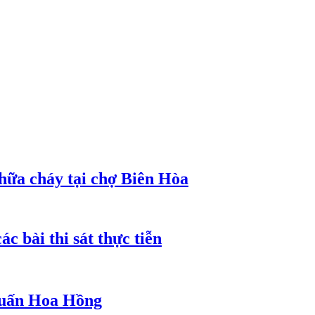
hữa cháy tại chợ Biên Hòa
c bài thi sát thực tiễn
 Huấn Hoa Hồng