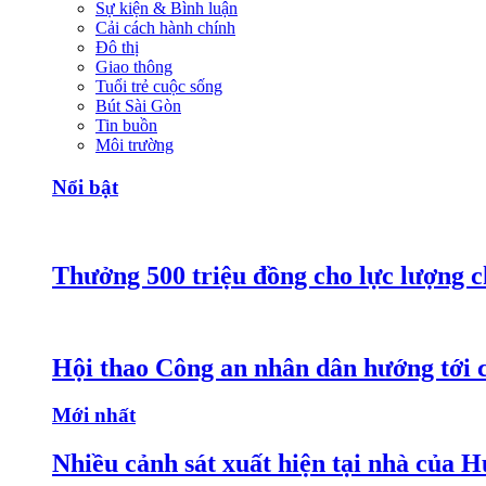
Sự kiện & Bình luận
Cải cách hành chính
Đô thị
Giao thông
Tuổi trẻ cuộc sống
Bút Sài Gòn
Tin buồn
Môi trường
Nổi bật
Thưởng 500 triệu đồng cho lực lượng c
Hội thao Công an nhân dân hướng tới cá
Mới nhất
Nhiều cảnh sát xuất hiện tại nhà của