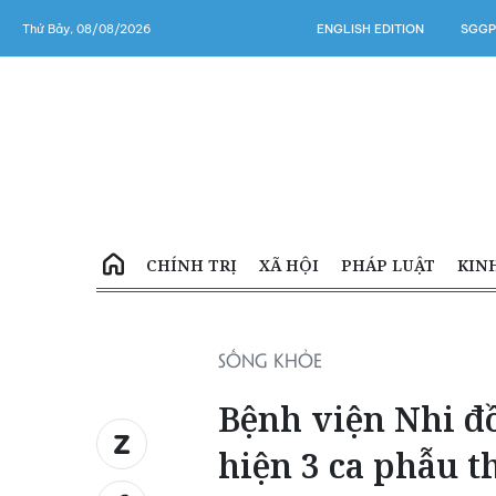
Thứ Bảy, 08/08/2026
ENGLISH EDITION
SGGP
CHÍNH TRỊ
XÃ HỘI
PHÁP LUẬT
KIN
SỐNG KHỎE
Bệnh viện Nhi đ
hiện 3 ca phẫu t