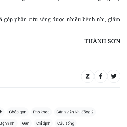
đã góp phần cứu sống được nhiều bệnh nhi, giảm
THÀNH SƠN
nh
Ghép gan
Phó khoa
Bệnh viện Nhi đồng 2
Bệnh nhi
Gan
Chỉ định
Cứu sống