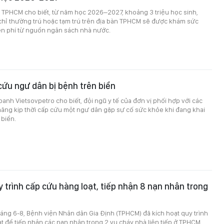
ế TPHCM cho biết, từ năm học 2026–2027, khoảng 3 triệu học sinh,
 chỉ thường trú hoặc tạm trú trên địa bàn TPHCM sẽ được khám sức
ễn phí từ nguồn ngân sách nhà nước.
 cứu ngư dân bị bệnh trên biển
oanh Vietsovpetro cho biết, đội ngũ y tế của đơn vị phối hợp với các
ăng kịp thời cấp cứu một ngư dân gặp sự cố sức khỏe khi đang khai
 biển.
y trình cấp cứu hàng loạt, tiếp nhận 8 nạn nhân trong
sáng 6-8, Bệnh viện Nhân dân Gia Định (TPHCM) đã kích hoạt quy trình
t để tiếp nhận các nạn nhân trong 2 vụ cháy nhà liên tiếp ở TPHCM.