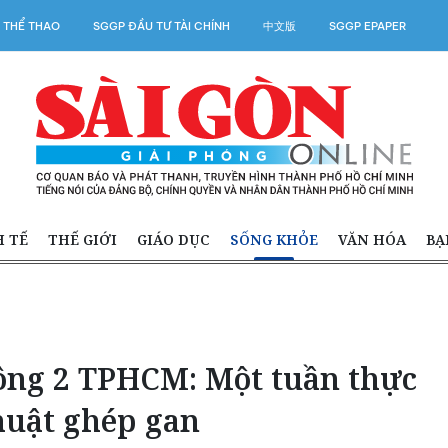
 THỂ THAO
SGGP ĐẦU TƯ TÀI CHÍNH
中文版
SGGP EPAPER
H TẾ
THẾ GIỚI
GIÁO DỤC
SỐNG KHỎE
VĂN HÓA
BẠ
ồng 2 TPHCM: Một tuần thực
huật ghép gan