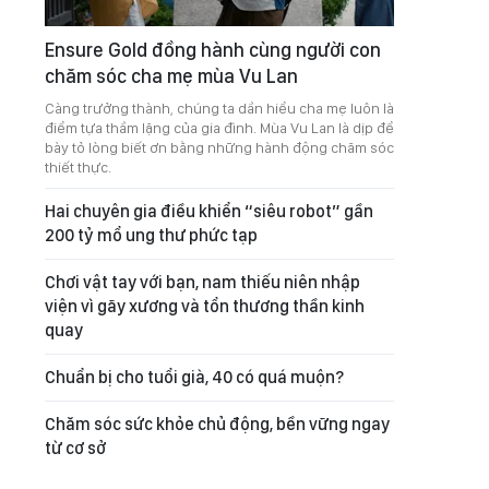
Ensure Gold đồng hành cùng người con
chăm sóc cha mẹ mùa Vu Lan
Càng trưởng thành, chúng ta dần hiểu cha mẹ luôn là
điểm tựa thầm lặng của gia đình. Mùa Vu Lan là dịp để
bày tỏ lòng biết ơn bằng những hành động chăm sóc
thiết thực.
Hai chuyên gia điều khiển “siêu robot” gần
200 tỷ mổ ung thư phức tạp
Chơi vật tay với bạn, nam thiếu niên nhập
viện vì gãy xương và tổn thương thần kinh
quay
Chuẩn bị cho tuổi già, 40 có quá muộn?
Chăm sóc sức khỏe chủ động, bền vững ngay
từ cơ sở