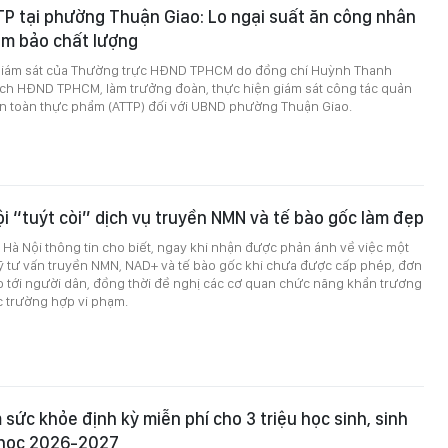
P tại phường Thuận Giao: Lo ngại suất ăn công nhân
ảm bảo chất lượng
giám sát của Thường trực HĐND TPHCM do đồng chí Huỳnh Thanh
ịch HĐND TPHCM, làm trưởng đoàn, thực hiện giám sát công tác quản
an toàn thực phẩm (ATTP) đối với UBND phường Thuận Giao.
ội “tuýt còi” dịch vụ truyền NMN và tế bào gốc làm đẹp
ế Hà Nội thông tin cho biết, ngay khi nhận được phản ánh về việc một
ỹ tư vấn truyền NMN, NAD+ và tế bào gốc khi chưa được cấp phép, đơn
o tới người dân, đồng thời đề nghị các cơ quan chức năng khẩn trương
ác trường hợp vi phạm.
ức khỏe định kỳ miễn phí cho 3 triệu học sinh, sinh
 học 2026-2027