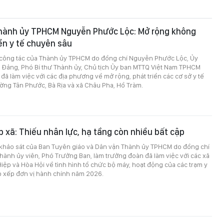
Thành ủy TPHCM Nguyễn Phước Lộc: Mở rộng không
iển y tế chuyên sâu
 công tác của Thành ủy TPHCM do đồng chí Nguyễn Phước Lộc, Ủy
 Đảng, Phó Bí thư Thành ủy, Chủ tịch Ủy ban MTTQ Việt Nam TPHCM
đã làm việc với các địa phương về mở rộng, phát triển các cơ sở y tế
ờng Tân Phước, Bà Rịa và xã Châu Pha, Hồ Tràm.
p xã: Thiếu nhân lực, hạ tầng còn nhiều bất cập
 khảo sát của Ban Tuyên giáo và Dân vận Thành ủy TPHCM do đồng chí
hành ủy viên, Phó Trưởng Ban, làm trưởng đoàn đã làm việc với các xã
iệp và Hòa Hội về tình hình tổ chức bộ máy, hoạt động của các trạm y
p xếp đơn vị hành chính năm 2026.