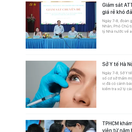
Giám sát ATT
giá rẻ khó đ
Ngày 7-8, đoàn 
Nhân, Phó Chủ t
lý Nhà nước về 
Sở Y tế Hà N
Ngày 7-8, Sở Y t
số cơ sở thẩm m
vị đã có cảnh bá
kiểm tra xử lý c
TPHCM khám s
viên từ năm