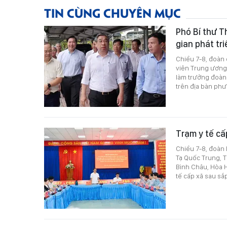
TIN CÙNG CHUYÊN MỤC
Phó Bí thư 
gian phát tr
Chiều 7-8, đoàn
viên Trung ương
làm trưởng đoàn 
trên địa bàn phư
Trạm y tế cấ
Chiều 7-8, đoàn
Tạ Quốc Trung, T
Bình Châu, Hòa H
tế cấp xã sau sắ