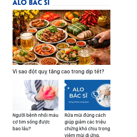
ALO BÁC SĨ
Vì sao đột quỵ tăng cao trong dịp tết?
Người bệnh nhồi máu
Rửa mũi đúng cách
cơ tim sống được
giúp giảm các triệu
bao lâu?
chứng khó chịu trong
viêm mũi dị ứng,