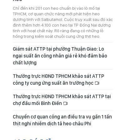
Chỉ đến khi 201 con heo chuẩn bị vào lò mổ tại
TPHCM, cơ quan chức năng mới phát hiện heo
dương tính với Salbutamol. Cuộc truy xuất sau đó xác
định thêm hơn 4.100 con heo tại TP Đồng Nai dương
tính với hoạt chất này. Rõ ràng đang có những lỗ
hổng trong kiểm soát chuỗi cung ứng thịt heo.
Giám sát ATTP tại phường Thuận Giao: Lo
ngại suất ăn công nhân giá rẻ khó đảm bảo
chất lượng
Thường trực HĐND TPHCM khảo sát ATTP
công ty cung ứng suất ăn trường học
Thường trực HĐND TPHCM khảo sát ATTP tại
chợ đầu mối Bình Điền
Chuyển cơ quan công an điều tra vụ gần 1 tấn
thịt nghi nhiễm dịch tả heo châu Phi