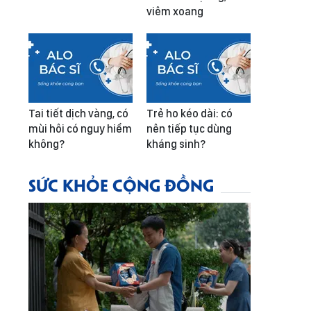
viêm xoang
Tai tiết dịch vàng, có
Trẻ ho kéo dài: có
mùi hôi có nguy hiểm
nên tiếp tục dùng
không?
kháng sinh?
SỨC KHỎE CỘNG ĐỒNG