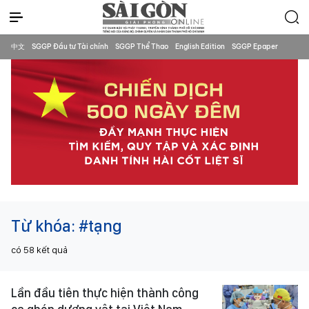
中文
SGGP Đầu tư Tài chính
SGGP Thể Thao
English Edition
SGGP Epaper
Từ khóa:
#tạng
có
58
kết quả
Lần đầu tiên thực hiện thành công