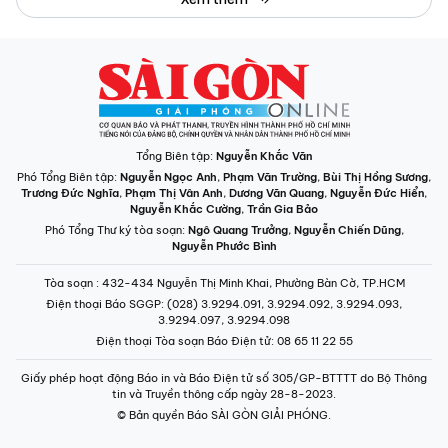
Tổng Biên tập:
Nguyễn Khắc Văn
Phó Tổng Biên tập:
Nguyễn Ngọc Anh
,
Phạm Văn Trường
,
Bùi Thị Hồng Sương
,
Trương Đức Nghĩa
,
Phạm Thị Vân Anh
,
Dương Văn Quang
,
Nguyễn Đức Hiển
,
Nguyễn Khắc Cường
,
Trần Gia Bảo
Phó Tổng Thư ký tòa soạn:
Ngô Quang Trưởng
,
Nguyễn Chiến Dũng
,
Nguyễn Phước Bình
Tòa soạn
: 432-434 Nguyễn Thị Minh Khai, Phường Bàn Cờ, TP.HCM
Điện thoại Báo SGGP
: (028) 3.9294.091, 3.9294.092, 3.9294.093,
3.9294.097, 3.9294.098
Điện thoại Tòa soạn Báo Điện tử
: 08 65 11 22 55
Giấy phép hoạt động Báo in và Báo Điện tử số 305/GP-BTTTT do Bộ Thông
tin và Truyền thông cấp ngày 28-8-2023.
© Bản quyền Báo SÀI GÒN GIẢI PHÓNG.