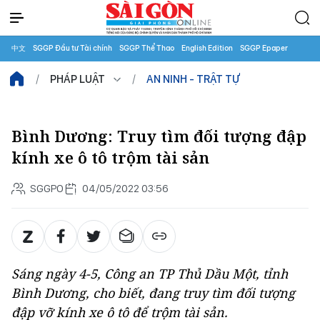
中文
SGGP Đầu tư Tài chính
SGGP Thể Thao
English Edition
SGGP Epaper
PHÁP LUẬT
AN NINH - TRẬT TỰ
Bình Dương: Truy tìm đối tượng đập
kính xe ô tô trộm tài sản
SGGPO
04/05/2022 03:56
Sáng ngày 4-5, Công an TP Thủ Dầu Một, tỉnh
Bình Dương, cho biết, đang truy tìm đối tượng
đập vỡ kính xe ô tô để trộm tài sản.