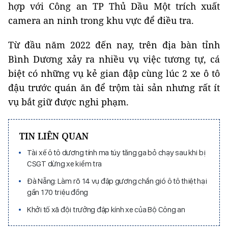
hợp với Công an TP Thủ Dầu Một trích xuất
camera an ninh trong khu vực để điều tra.
Từ đầu năm 2022 đến nay, trên địa bàn tỉnh
Bình Dương xảy ra nhiều vụ việc tương tự, cá
biệt có những vụ kẻ gian đập cùng lúc 2 xe ô tô
đậu trước quán ăn để trộm tài sản nhưng rất ít
vụ bắt giữ được nghi phạm.
TIN LIÊN QUAN
Tài xế ô tô dương tính ma túy tăng ga bỏ chạy sau khi bị
CSGT dừng xe kiểm tra
Đà Nẵng: Làm rõ 14 vụ đập gương chắn gió ô tô thiệt hại
gần 170 triệu đồng
Khởi tố xã đội trưởng đập kính xe của Bộ Công an