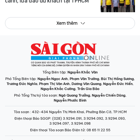
Xem thêm
Tổng Biên tập:
Nguyễn Khắc Văn
Phó Tổng Biên tập:
Nguyễn Ngọc Anh
,
Phạm Văn Trường
,
Bùi Thị Hồng Sương
,
Trương Đức Nghĩa
,
Phạm Thị Vân Anh
,
Dương Văn Quang
,
Nguyễn Đức Hiển
,
Nguyễn Khắc Cường
,
Trần Gia Bảo
Phó Tổng Thư ký tòa soạn:
Ngô Quang Trưởng
,
Nguyễn Chiến Dũng
,
Nguyễn Phước Bình
Tòa soạn
: 432-434 Nguyễn Thị Minh Khai, Phường Bàn Cờ, TP.HCM
Điện thoại Báo SGGP
: (028) 3.9294.091, 3.9294.092, 3.9294.093,
3.9294.097, 3.9294.098
Điện thoại Tòa soạn Báo Điện tử
: 08 65 11 22 55
Giấy phép hoạt động Báo in và Báo Điện tử số 305/GP-BTTTT do Bộ Thông
tin và Truyền thông cấp ngày 28-8-2023.