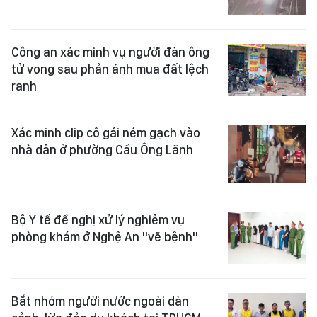
Công an xác minh vụ người đàn ông
tử vong sau phản ánh mua đất lệch
ranh
Xác minh clip cô gái ném gạch vào
nhà dân ở phường Cầu Ông Lãnh
Bộ Y tế đề nghị xử lý nghiêm vụ
phòng khám ở Nghệ An "vẽ bệnh"
Bắt nhóm người nước ngoài dàn
cảnh, lừa đảo du khách tại TPHCM