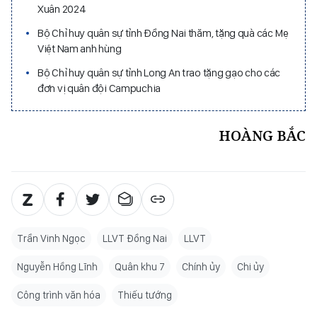
Xuân 2024
Bộ Chỉ huy quân sự tỉnh Đồng Nai thăm, tặng quà các Mẹ
Việt Nam anh hùng
Bộ Chỉ huy quân sự tỉnh Long An trao tặng gạo cho các
đơn vị quân đội Campuchia
HOÀNG BẮC
Trần Vinh Ngọc
LLVT Đồng Nai
LLVT
Nguyễn Hồng Lĩnh
Quân khu 7
Chính ủy
Chi ủy
Công trình văn hóa
Thiếu tướng