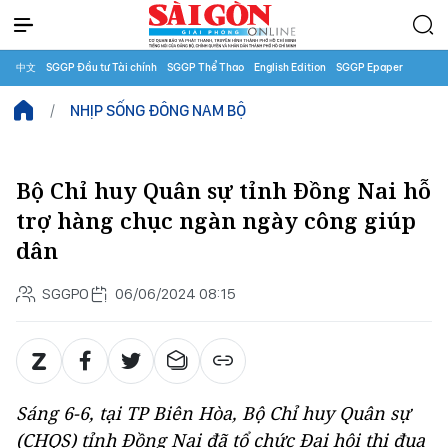
中文
SGGP Đầu tư Tài chính
SGGP Thể Thao
English Edition
SGGP Epaper
NHỊP SỐNG ĐÔNG NAM BỘ
Bộ Chỉ huy Quân sự tỉnh Đồng Nai hỗ
trợ hàng chục ngàn ngày công giúp
dân
SGGPO
06/06/2024 08:15
Sáng 6-6, tại TP Biên Hòa, Bộ Chỉ huy Quân sự
(CHQS) tỉnh Đồng Nai đã tổ chức Đại hội thi đua