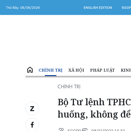
Thứ Bảy, 08/08/2026
ENGLISH EDITION
SGGP
CHÍNH TRỊ
XÃ HỘI
PHÁP LUẬT
KIN
CHÍNH TRỊ
Bộ Tư lệnh TPHCM
huống, không để 
SGGPO
08/12/2022 14:32