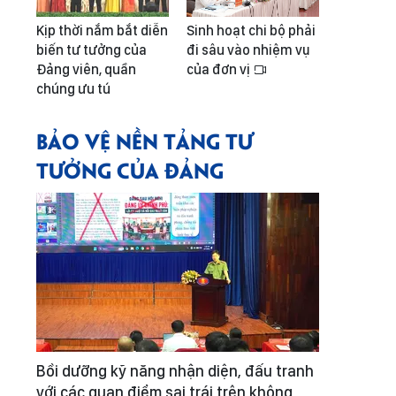
Kịp thời nắm bắt diễn
Sinh hoạt chi bộ phải
biến tư tưởng của
đi sâu vào nhiệm vụ
Đảng viên, quần
của đơn vị
chúng ưu tú
BẢO VỆ NỀN TẢNG TƯ
TƯỞNG CỦA ĐẢNG
Bồi dưỡng kỹ năng nhận diện, đấu tranh
với các quan điểm sai trái trên không