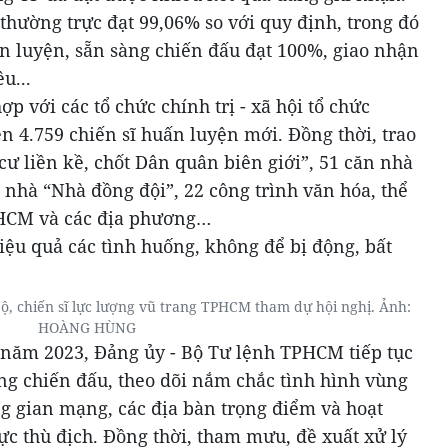
thường trực đạt 99,06% so với quy định, trong đó
n luyện, sẵn sàng chiến đấu đạt 100%, giao nhận
u...
p với các tổ chức chính trị - xã hội tổ chức
n 4.759 chiến sĩ huấn luyện mới. Đồng thời, trao
ư liền kề, chốt Dân quân biên giới”, 51 căn nhà
 nhà “Nhà đồng đội”, 22 công trình văn hóa, thể
PHCM và các địa phương…
bộ, chiến sĩ lực lượng vũ trang TPHCM tham dự hội nghị. Ảnh:
HOÀNG HÙNG
năm 2023, Đảng ủy - Bộ Tư lệnh TPHCM tiếp tục
ng chiến đấu, theo dõi nắm chắc tình hình vùng
ông gian mạng, các địa bàn trọng điểm và hoạt
ực thù địch. Đồng thời, tham mưu, đề xuất xử lý