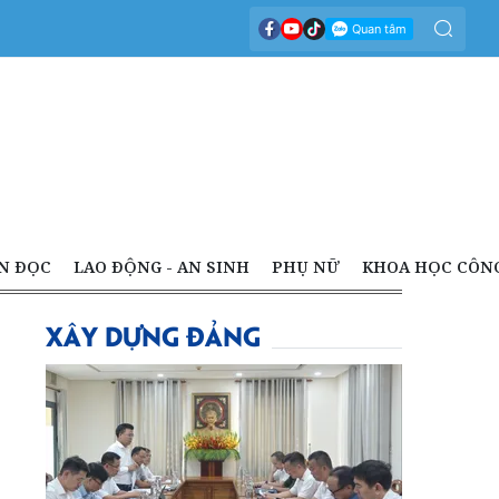
N ĐỌC
LAO ĐỘNG - AN SINH
PHỤ NỮ
KHOA HỌC CÔN
XÂY DỰNG ĐẢNG