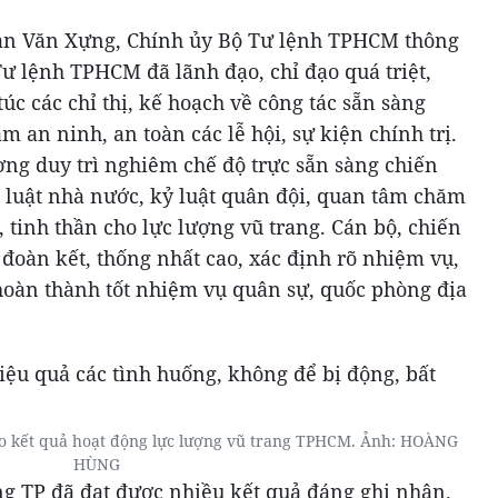
han Văn Xựng, Chính ủy Bộ Tư lệnh TPHCM thông
Tư lệnh TPHCM đã lãnh đạo, chỉ đạo quá triệt,
úc các chỉ thị, kế hoạch về công tác sẵn sàng
 an ninh, an toàn các lễ hội, sự kiện chính trị.
ơng duy trì nghiêm chế độ trực sẵn sàng chiến
luật nhà nước, kỷ luật quân đội, quan tâm chăm
, tinh thần cho lực lượng vũ trang. Cán bộ, chiến
đoàn kết, thống nhất cao, xác định rõ nhiệm vụ,
hoàn thành tốt nhiệm vụ quân sự, quốc phòng địa
o kết quả hoạt động lực lượng vũ trang TPHCM. Ảnh: HOÀNG
HÙNG
ng TP đã đạt được nhiều kết quả đáng ghi nhận.