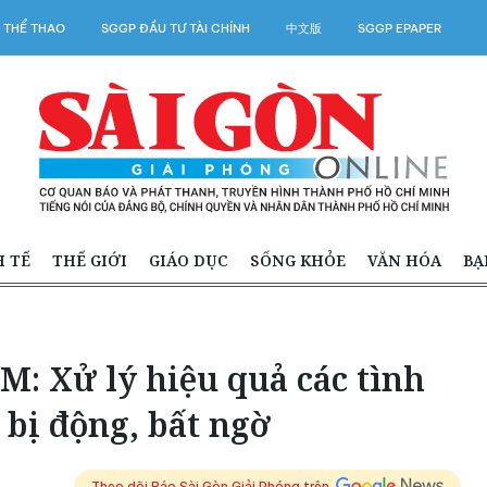
 THỂ THAO
SGGP ĐẦU TƯ TÀI CHÍNH
中文版
SGGP EPAPER
H TẾ
THẾ GIỚI
GIÁO DỤC
SỐNG KHỎE
VĂN HÓA
BẠ
: Xử lý hiệu quả các tình
bị động, bất ngờ
Theo dõi Báo Sài Gòn Giải Phóng trên