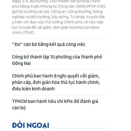
Ngày 2-5, Bộ trưởng, Chủ nhiệm Văn phòng Chính
phủ Đặng Xuân Phong ký Công văn 3905/VPCP-CĐS
gửi bộ trưởng các bộ: Công an, Công thương, Nông
nghiệp và Môi trường, Xây dựng, Tư pháp, truyền đạt
ý kiến chỉ đạo của Thủ tướng Chính phủ về việc tiếp
tục rà soát để cắt giảm, đơn giản hóa thủ tục hành
chính (TTHC).
“Đo” cán bộ bằng kết quả công việc
Công bố thành lập 10 phường của thành phố
Đồng Nai
Chính phủ ban hành 8 nghị quyết cắt giảm,
phân cấp, đơn giản hóa thủ tục hành chính,
điều kiện kinh doanh
TPHCM ban hành tiêu chí KPIs để đánh giá
cán bộ
ĐỐI NGOẠI