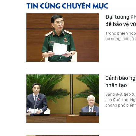
TIN CÙNG CHUYÊN MỤC
Đại tướng Ph
để bảo vệ vù
Trong phiên họp 
bổ sung một số đ
Cảnh báo ngu
nhân tạo
Sáng 8-8, tiếp t
tịch Quốc hội Ng
chống phổ biến v