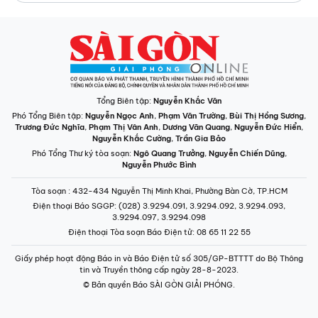
Tổng Biên tập:
Nguyễn Khắc Văn
Phó Tổng Biên tập:
Nguyễn Ngọc Anh
,
Phạm Văn Trường
,
Bùi Thị Hồng Sương
,
Trương Đức Nghĩa
,
Phạm Thị Vân Anh
,
Dương Văn Quang
,
Nguyễn Đức Hiển
,
Nguyễn Khắc Cường
,
Trần Gia Bảo
Phó Tổng Thư ký tòa soạn:
Ngô Quang Trưởng
,
Nguyễn Chiến Dũng
,
Nguyễn Phước Bình
Tòa soạn
: 432-434 Nguyễn Thị Minh Khai, Phường Bàn Cờ, TP.HCM
Điện thoại Báo SGGP
: (028) 3.9294.091, 3.9294.092, 3.9294.093,
3.9294.097, 3.9294.098
Điện thoại Tòa soạn Báo Điện tử
: 08 65 11 22 55
Giấy phép hoạt động Báo in và Báo Điện tử số 305/GP-BTTTT do Bộ Thông
tin và Truyền thông cấp ngày 28-8-2023.
© Bản quyền Báo SÀI GÒN GIẢI PHÓNG.