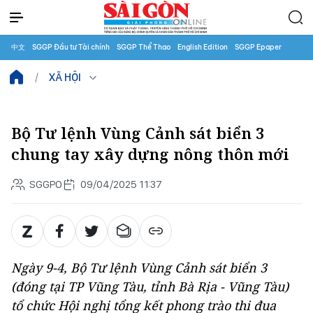
中文
SGGP Đầu tư Tài chính
SGGP Thể Thao
English Edition
SGGP Epaper
XÃ HỘI
Bộ Tư lệnh Vùng Cảnh sát biển 3
chung tay xây dựng nông thôn mới
SGGPO
09/04/2025 11:37
Ngày 9-4, Bộ Tư lệnh Vùng Cảnh sát biển 3
(đóng tại TP Vũng Tàu, tỉnh Bà Rịa - Vũng Tàu)
tổ chức Hội nghị tổng kết phong trào thi đua