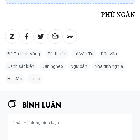
PHÚ NGÂN
Bộ Tư lệnh Vùng
Túi thuốc
Lê Văn Tú
Dân vận
Cảnh sát biển
Dân nghèo
Ngư dân
Nhà tình nghĩa
Hải đảo
Lá cờ
BÌNH LUẬN