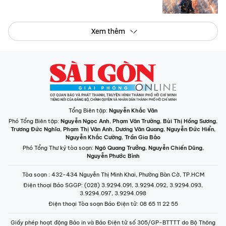
Xem thêm
Tổng Biên tập:
Nguyễn Khắc Văn
Phó Tổng Biên tập:
Nguyễn Ngọc Anh
,
Phạm Văn Trường
,
Bùi Thị Hồng Sương
,
Trương Đức Nghĩa
,
Phạm Thị Vân Anh
,
Dương Văn Quang
,
Nguyễn Đức Hiển
,
Nguyễn Khắc Cường
,
Trần Gia Bảo
Phó Tổng Thư ký tòa soạn:
Ngô Quang Trưởng
,
Nguyễn Chiến Dũng
,
Nguyễn Phước Bình
Tòa soạn
: 432-434 Nguyễn Thị Minh Khai, Phường Bàn Cờ, TP.HCM
Điện thoại Báo SGGP
: (028) 3.9294.091, 3.9294.092, 3.9294.093,
3.9294.097, 3.9294.098
Điện thoại Tòa soạn Báo Điện tử
: 08 65 11 22 55
Giấy phép hoạt động Báo in và Báo Điện tử số 305/GP-BTTTT do Bộ Thông