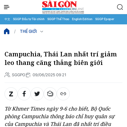
中文
SGGP Đầu tư Tài chính
SGGP Thể Thao
English Edition
SGGP Epaper
THẾ GIỚI
Campuchia, Thái Lan nhất trí giảm
leo thang căng thẳng biên giới
SGGPO
09/06/2025 09:21
Tờ Khmer Times ngày 9-6 cho biết, Bộ Quốc
phòng Campuchia thông báo chỉ huy quân sự
của Campuchia và Thái Lan đã nhất trí điều