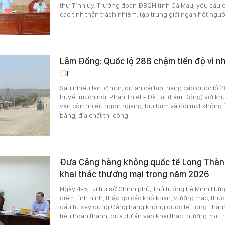
thư Tỉnh ủy, Trưởng đoàn ĐBQH tỉnh Cà Mau, yêu cầu 
cao tinh thần trách nhiệm, tập trung giải ngân hết ngu
Lâm Đồng: Quốc lộ 28B chậm tiến độ vì 
Sau nhiều lần lỡ hẹn, dự án cải tạo, nâng cấp quốc lộ 
huyết mạch nối Phan Thiết - Đà Lạt (Lâm Đồng) với kh
vẫn còn nhiều ngổn ngang, bụi bặm và đối mặt không í
bằng, địa chất thi công.
Đưa Cảng hàng không quốc tế Long Thành
khai thác thương mại trong năm 2026
Ngày 4-5, tại trụ sở Chính phủ, Thủ tướng Lê Minh Hưn
điểm tình hình, tháo gỡ các khó khăn, vướng mắc, thúc 
đầu tư xây dựng Cảng hàng không quốc tế Long Thành 
tiêu hoàn thành, đưa dự án vào khai thác thương mại 