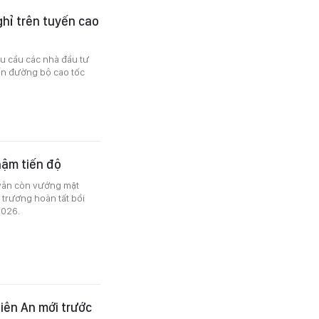
hỉ trên tuyến cao
u cầu các nhà đầu tư
ến đường bộ cao tốc
hậm tiến độ
 vẫn còn vướng mặt
 trương hoàn tất bồi
2026.
iên An mới trước