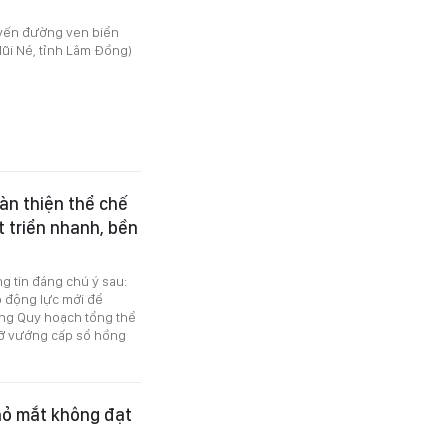
uyến đường ven biển
ũi Né, tỉnh Lâm Đồng)
oàn thiện thể chế
t triển nhanh, bền
ng tin đáng chú ý sau:
ạo động lực mới để
ng Quy hoạch tổng thể
gỡ vướng cấp sổ hồng
nhỏ mắt không đạt