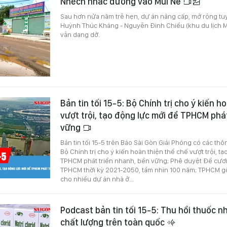
Nhếch nhác đường vào Mũi Né
Sau hơn nửa năm trễ hẹn, dự án nâng cấp, mở rộng t
Huỳnh Thúc Kháng - Nguyễn Đình Chiểu (khu du lịch M
vẫn dang dở.
Bản tin tối 15-5: Bộ Chính trị cho ý kiến h
vượt trội, tạo động lực mới để TPHCM phá
vững
Bản tin tối 15-5 trên Báo Sài Gòn Giải Phóng có các thô
Bộ Chính trị cho ý kiến hoàn thiện thể chế vượt trội, t
TPHCM phát triển nhanh, bền vững; Phê duyệt Đề cươ
TPHCM thời kỳ 2021-2050, tầm nhìn 100 năm; TPHCM 
cho nhiều dự án nhà ở...
Podcast bản tin tối 15-5: Thu hồi thuốc 
chất lượng trên toàn quốc