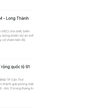
M - Long Thành
 (VEC) cho biết, biến
xây dựng khiến dự án mở
 cơ chậm tiến độ.
rộng quốc lộ 91
 UBND TP Cần Thơ
n thành giải phóng mặt
 - Km 7) trong tháng 6-