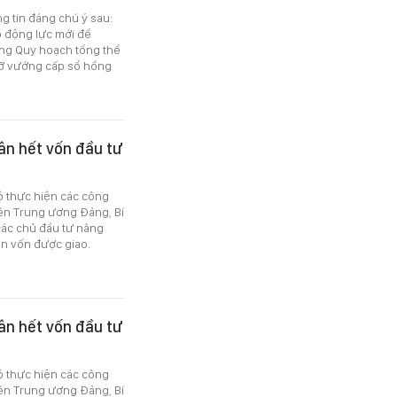
ng tin đáng chú ý sau:
ạo động lực mới để
ng Quy hoạch tổng thể
gỡ vướng cấp sổ hồng
ân hết vốn đầu tư
độ thực hiện các công
iên Trung ương Đảng, Bí
các chủ đầu tư nâng
ồn vốn được giao.
ân hết vốn đầu tư
độ thực hiện các công
iên Trung ương Đảng, Bí