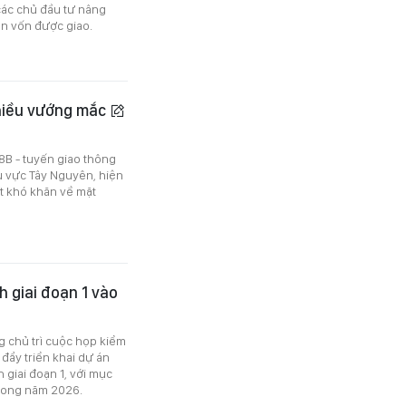
các chủ đầu tư nâng
ồn vốn được giao.
nhiều vướng mắc
28B - tuyến giao thông
u vực Tây Nguyên, hiện
t khó khăn về mặt
 giai đoạn 1 vào
g chủ trì cuộc họp kiểm
đẩy triển khai dự án
giai đoạn 1, với mục
trong năm 2026.