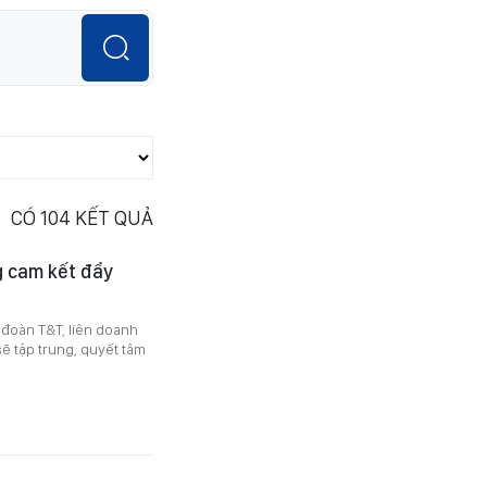
CÓ
104
KẾT QUẢ
g cam kết đẩy
 đoàn T&T, liên doanh
sẽ tập trung, quyết tâm