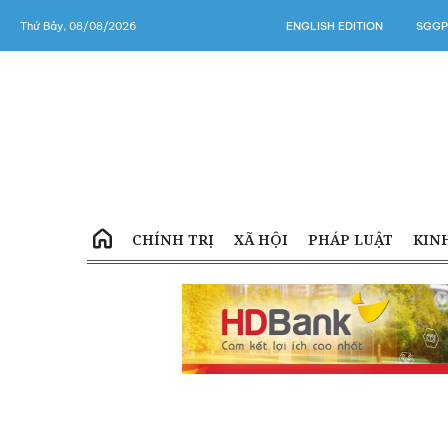
Thứ Bảy, 08/08/2026
ENGLISH EDITION
SGGP
CHÍNH TRỊ
XÃ HỘI
PHÁP LUẬT
KIN