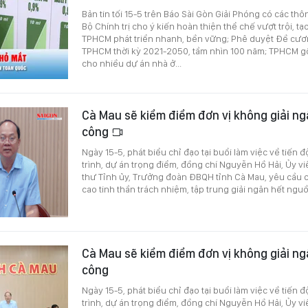
Bản tin tối 15-5 trên Báo Sài Gòn Giải Phóng có các thô
Bộ Chính trị cho ý kiến hoàn thiện thể chế vượt trội, t
TPHCM phát triển nhanh, bền vững; Phê duyệt Đề cươ
TPHCM thời kỳ 2021-2050, tầm nhìn 100 năm; TPHCM 
cho nhiều dự án nhà ở...
Cà Mau sẽ kiểm điểm đơn vị không giải ng
công
Ngày 15-5, phát biểu chỉ đạo tại buổi làm việc về tiến 
trình, dự án trọng điểm, đồng chí Nguyễn Hồ Hải, Ủy v
thư Tỉnh ủy, Trưởng đoàn ĐBQH tỉnh Cà Mau, yêu cầu 
cao tinh thần trách nhiệm, tập trung giải ngân hết ngu
Cà Mau sẽ kiểm điểm đơn vị không giải ng
công
Ngày 15-5, phát biểu chỉ đạo tại buổi làm việc về tiến 
trình, dự án trọng điểm, đồng chí Nguyễn Hồ Hải, Ủy v