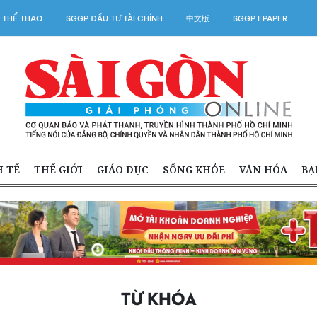
 THỂ THAO
SGGP ĐẦU TƯ TÀI CHÍNH
中文版
SGGP EPAPER
H TẾ
THẾ GIỚI
GIÁO DỤC
SỐNG KHỎE
VĂN HÓA
BẠ
TỪ KHÓA