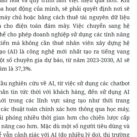
óa hoạt động của mình, sẽ phải quyết định nơi sẽ
n máy chủ hoặc bằng cách thuê tài nguyên dữ liệu
a cho điện toán đám mây. Việc chuyển sang hệ
hể cho phép doanh nghiệp sử dụng các tính năng
tiến mà không cần thuê nhân viên xây dựng hệ
tạo (AI) là công nghệ mới nhất tạo ra tiếng vang
ột số chuyên gia dự báo, từ năm 2023-2030, AI sẽ
ăm là 37,3%.
ầu nghiên cứu về AI, từ việc sử dụng các chatbot
ắn tin tức thời với khách hàng, đến sử dụng AI
i trong các lĩnh vực sáng tạo như thời trang
 các thuật toán chính xác hơn thông qua học máy,
iải phóng nhiều thời gian hơn cho chiến lược cấp
ỹ năng cao hơn. Mặc dù một số người tiêu dùng và
vẫn cảnh giác với AI (do nhiều lý do), thị trường