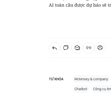
AI toàn cầu được dự báo sẽ t
TỪ KHÓA
Mckinsey & company
Chatbot
Công cụ tì