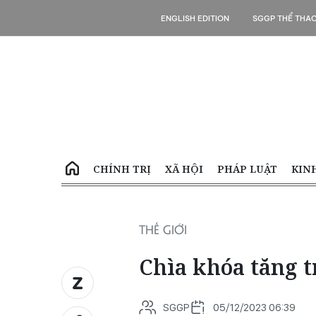
ENGLISH EDITION
SGGP THỂ THA
CHÍNH TRỊ
XÃ HỘI
PHÁP LUẬT
KIN
THẾ GIỚI
Chìa khóa tăng 
SGGP
05/12/2023 06:39