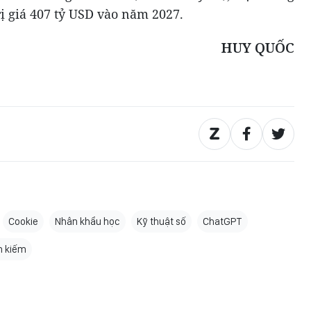
rị giá 407 tỷ USD vào năm 2027.
HUY QUỐC
Cookie
Nhân khẩu học
Kỹ thuật số
ChatGPT
m kiếm