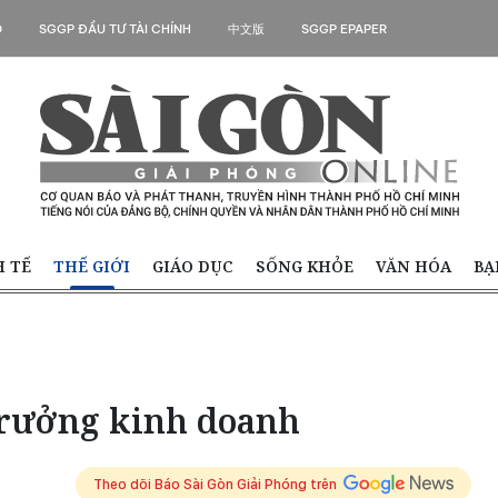
O
SGGP ĐẦU TƯ TÀI CHÍNH
中文版
SGGP EPAPER
H TẾ
THẾ GIỚI
GIÁO DỤC
SỐNG KHỎE
VĂN HÓA
BẠ
trưởng kinh doanh
Theo dõi Báo Sài Gòn Giải Phóng trên