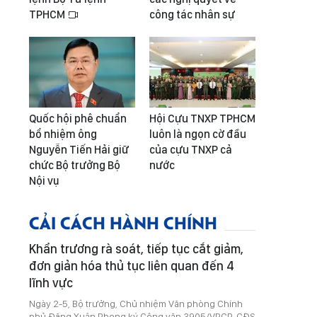
TPHCM
công tác nhân sự
Quốc hội phê chuẩn
Hội Cựu TNXP TPHCM
bổ nhiệm ông
luôn là ngọn cờ đầu
Nguyễn Tiến Hải giữ
của cựu TNXP cả
chức Bộ trưởng Bộ
nước
Nội vụ
CẢI CÁCH HÀNH CHÍNH
Khẩn trương rà soát, tiếp tục cắt giảm,
đơn giản hóa thủ tục liên quan đến 4
lĩnh vực
Ngày 2-5, Bộ trưởng, Chủ nhiệm Văn phòng Chính
phủ Đặng Xuân Phong ký Công văn 3905/VPCP-CĐS