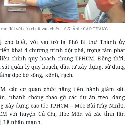
rao đổi với cử tri nữ vào chiều 16-5. Ảnh: CAO THĂNG
cho biết, với vai trò là Phó Bí thư Thành ủy
riển khai 4 chương trình đột phá, trọng tâm phát
điều chỉnh quy hoạch chung TPHCM. Đồng thời,
 sát quản lý quy hoạch, đầu tư xây dựng, sử dụng
tầng dọc bờ sông, kênh, rạch.
M, các cơ quan chức năng tiến hành giám sát,
ân, nhanh chóng tháo gỡ các dự án treo, đang
ng xây dựng cao tốc TPHCM – Mộc Bài (Tây Ninh),
CM với huyện Củ Chi, Hóc Môn và các tỉnh lân
hị Lệ nhấn mạnh.