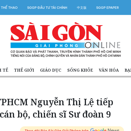
 THỂ THAO
SGGP ĐẦU TƯ TÀI CHÍNH
中文版
SGGP EPAPER
H TẾ
THẾ GIỚI
GIÁO DỤC
SỐNG KHỎE
VĂN HÓA
BẠ
TPHCM Nguyễn Thị Lệ tiếp
cán bộ, chiến sĩ Sư đoàn 9
Theo dõi Báo Sài Gòn Giải Phóng trên