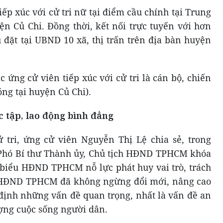
iếp xúc với cử tri nữ tại điểm cầu chính tại Trung
ện Củ Chi. Đồng thời, kết nối trực tuyến với hơn
u đặt tại UBND 10 xã, thị trấn trên địa bàn huyện
 ứng cử viên tiếp xúc với cử tri là cán bộ, chiến
óng tại huyện Củ Chi).
c tập, lao động bình đẳng
 tri, ứng cử viên Nguyễn Thị Lệ chia sẻ, trong
à Phó Bí thư Thành ủy, Chủ tịch HĐND TPHCM khóa
i biểu HĐND TPHCM nỗ lực phát huy vai trò, trách
 HĐND TPHCM đã không ngừng đổi mới, nâng cao
 định những vấn đề quan trọng, nhất là vấn đề an
lượng cuộc sống người dân.