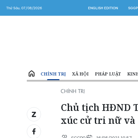
Thứ Sáu, 07/08/2026
ENGLISH EDITION
SGGP
CHÍNH TRỊ
XÃ HỘI
PHÁP LUẬT
KIN
CHÍNH TRỊ
Chủ tịch HĐND 
xúc cử tri nữ và 
SGGPO
16/05/2021 10:57