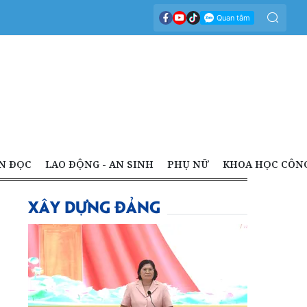
N ĐỌC
LAO ĐỘNG - AN SINH
PHỤ NỮ
KHOA HỌC CÔN
XÂY DỰNG ĐẢNG