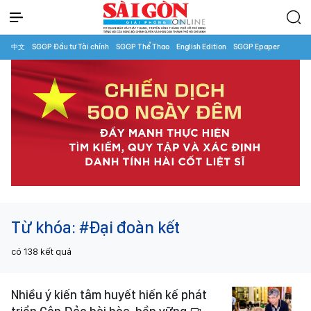
中文
SGGP Đầu tư Tài chính
SGGP Thể Thao
English Edition
SGGP Epaper
Từ khóa:
#Đại đoàn kết
có
138
kết quả
Nhiều ý kiến tâm huyết hiến kế phát