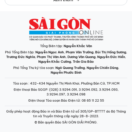
Tổng Biên tập:
Nguyễn Khắc Văn
Phó Tổng Biên tập:
Nguyễn Ngọc Anh
,
Phạm Văn Trường
,
Bùi Thị Hồng Sương
,
Trương Đức Nghĩa
,
Phạm Thị Vân Anh
,
Dương Văn Quang
,
Nguyễn Đức Hiển
,
Nguyễn Khắc Cường
,
Trần Gia Bảo
Phó Tổng Thư ký tòa soạn:
Ngô Quang Trưởng
,
Nguyễn Chiến Dũng
,
Nguyễn Phước Bình
Tòa soạn
: 432-434 Nguyễn Thị Minh Khai, Phường Bàn Cờ, TP.HCM
Điện thoại Báo SGGP
: (028) 3.9294.091, 3.9294.092, 3.9294.093,
3.9294.097, 3.9294.098
Điện thoại Tòa soạn Báo Điện tử
: 08 65 11 22 55
Giấy phép hoạt động Báo in và Báo Điện tử số 305/GP-BTTTT do Bộ Thông
tin và Truyền thông cấp ngày 28-8-2023.
© Bản quyền Báo SÀI GÒN GIẢI PHÓNG.