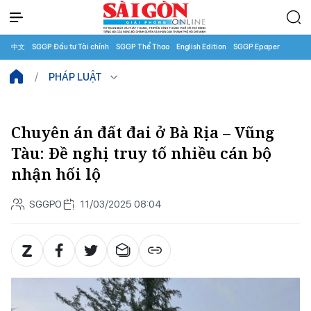
中文
SGGP Đầu tư Tài chính
SGGP Thể Thao
English Edition
SGGP Epaper
PHÁP LUẬT
Chuyên án đất đai ở Bà Rịa – Vũng
Tàu: Đề nghị truy tố nhiều cán bộ
nhận hối lộ
SGGPO
11/03/2025 08:04