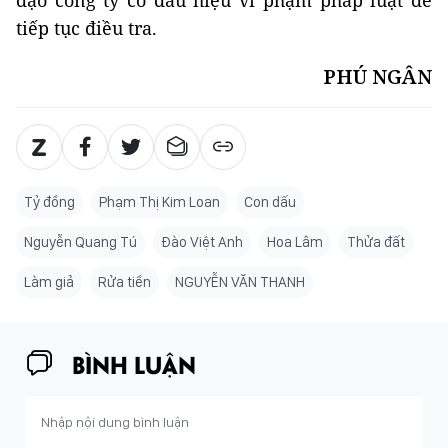
đạo công ty có dấu hiệu vi phạm pháp luật để
tiếp tục điều tra.
PHÚ NGÂN
Tỷ đồng
Phạm Thị Kim Loan
Con dấu
Nguyễn Quang Tú
Đào Việt Anh
Hoa Lâm
Thửa đất
Làm giả
Rửa tiền
NGUYỄN VĂN THANH
BÌNH LUẬN