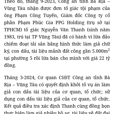
Theo đó, tháng 9-2023, Công an tỉnh Bà Rịa –
Vũng Tàu nhận được đơn tố giác tội phạm của
ông Phạm Công Tuyến, Giám đốc Công ty cổ
phần Phạm Phúc Gia PPG Holding (trụ sở tại
TPHCM) tố giác Nguyễn Văn Thanh (sinh năm
1983, trú tại TP Vũng Tàu) đã có hành vi lừa đảo
chiếm đoạt tải sản bằng hình thức làm giả chữ
2
ký, con dấu, tài liệu mảnh đất công gần 5.000m
tại phường 5 rồi lừa bán cho mình với giá 22 tỷ
đồng.
Tháng 3-2024, Cơ quan CSĐT Công an tỉnh Bà
Rịa – Vũng Tàu có quyết định khởi tố vụ án làm
giả con dấu tài liệu của cơ quan, tổ chức; sử
dụng con dấu tài liệu giả của cơ quan, tổ chức.
Kết quả điều tra xác định Thanh cùng đồng bọn
thực hiện làm giả nhiều hồ sơ, tài liệu về đất đai